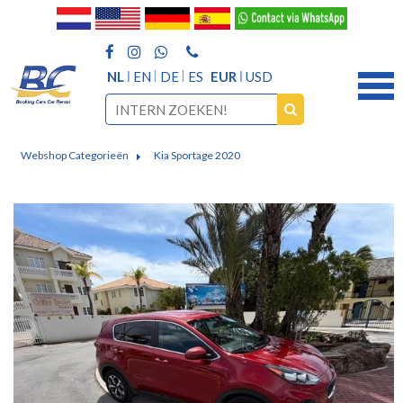
NL
EN
DE
ES
EUR
USD
Webshop Categorieën
Kia Sportage 2020