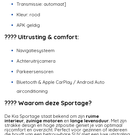
Transmissie: automaat]
Kleur: rood
APK geldig
???? Uitrusting & comfort:
Navigatiesysteem
Achteruitrijcamera
Parkeersensoren
Bluetooth & Apple CarPlay / Android Auto
airconditioning
???? Waarom deze Sportage?
De Kia Sportage staat bekend om zijn
ruime
interieur
,
zuinige motoren
en
lange levensduur
. Met zijn
strakke design en hoge zitpositie geniet je van optimaal
rijcomfort en overzicht. Perfect voor gezinnen of iedereen
die houdt van een betrouwbare SUV met een luxe uitstraling.