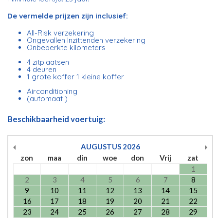
De vermelde prijzen zijn inclusief:
All-Risk verzekering
Ongevallen Inzittenden verzekering
Onbeperkte kilometers
4 zitplaatsen
4 deuren
1 grote koffer 1 kleine koffer
Airconditioning
(automaat )
Beschikbaarheid voertuig:
AUGUSTUS
2026
zon
maa
din
woe
don
Vrij
zat
1
2
3
4
5
6
7
8
9
10
11
12
13
14
15
16
17
18
19
20
21
22
23
24
25
26
27
28
29