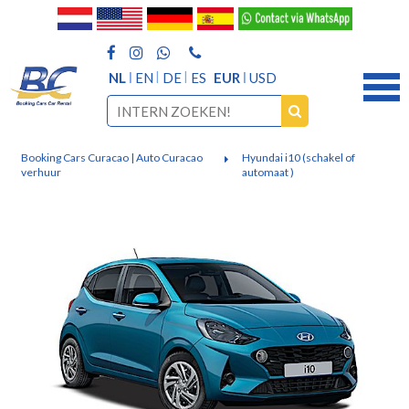
NL
EN
DE
ES
EUR
USD
Booking Cars Curacao | Auto Curacao
Hyundai i10 (schakel of
verhuur
automaat )