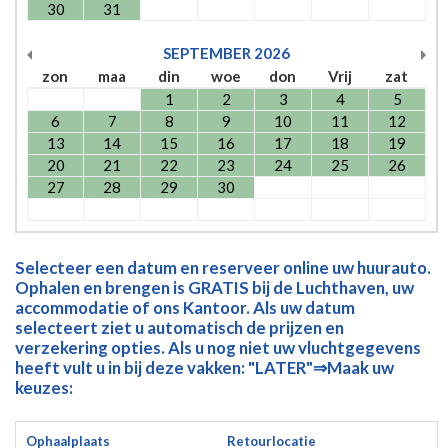
30
31
SEPTEMBER
2026
zon
maa
din
woe
don
Vrij
zat
1
2
3
4
5
6
7
8
9
10
11
12
13
14
15
16
17
18
19
20
21
22
23
24
25
26
27
28
29
30
Selecteer een datum en reserveer online uw huurauto.
Ophalen en brengen is GRATIS bij de Luchthaven, uw
accommodatie of ons Kantoor. Als uw datum
selecteert ziet u automatisch de prijzen en
verzekering opties. Als u nog niet uw vluchtgegevens
heeft vult u in bij deze vakken: "LATER"⇒Maak uw
keuzes:
Ophaalplaats
Retourlocatie