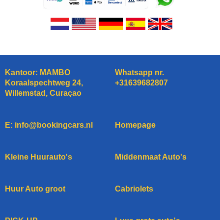
Kantoor: MAMBO
Whatsapp nr.
Koraalspechtweg 24,
+31639682807
Willemstad, Curaçao
E: info@bookingcars.nl
Homepage
Kleine Huurauto's
Middenmaat Auto's
Huur Auto groot
Cabriolets