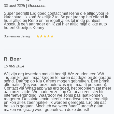
30 april 2025 | Gorinchem
Super bedrijf!! Erg goed contact met Rene die altijd voor je
klaar staat! Ik kom zakelijk 2 tot 3x per jaar op het eiland ik
huur altijd bij Rene en hij regelt alles tot in de puntjes!
Absoluut een aanrader en ik zal hier altijd mijn dikke auto
huren! Groetjes Kenny
Sterrenwaardering :
R. Boer
10 mei 2024
Wij zijn erg tevreden met dit bedrijf. We zouden een VW
Tiguan krijgen, maar kregen te horen dat deze bij de garage
stond. Daarop op Kia Carens mogen gebruiken. Een prima
alternatief (Eis voor onze auto was minimaal 6 personen).
Contact via Whatsapp was erg goed, het probleem zat meer
aan onze zijde. We hadden zelf op Curacao een slechte
internetverbinding. Waardoor we soms pas laat konden
reageren. Desalniettemin bleef de medewerker vriendelijk
en kon alles zeer makkelijk worden geregeld. Erg blij dat
het zo is gegaan. Mochten we weer naar Curacao gaan,
maken we graag weer gebruik van deze dienst!