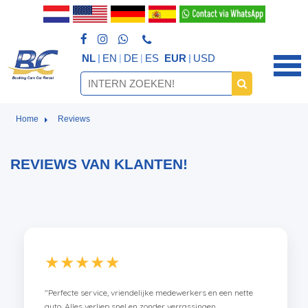
NL
EN
DE
ES
EUR
USD
Home
Reviews
REVIEWS VAN KLANTEN!
★★★★★
"Perfecte service, vriendelijke medewerkers en een nette
auto. Alles verliep snel en zonder verrassingen.