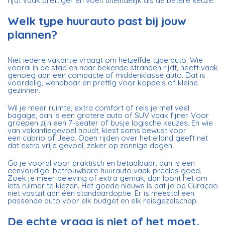
rijdt vaak prettiger en voelt uiteindelijk als de betere keuze.
Welk type huurauto past bij jouw
plannen?
Niet iedere vakantie vraagt om hetzelfde type auto. Wie
vooral in de stad en naar bekende stranden rijdt, heeft vaak
genoeg aan een compacte of middenklasse auto. Dat is
voordelig, wendbaar en prettig voor koppels of kleine
gezinnen.
Wil je meer ruimte, extra comfort of reis je met veel
bagage, dan is een
grotere auto of SUV
vaak fijner. Voor
groepen zijn een 7-seater of busje logische keuzes. En wie
van vakantiegevoel houdt, kiest soms bewust voor
een
cabrio of Jeep
. Open rijden over het eiland geeft net
dat extra vrije gevoel, zeker op zonnige dagen.
Ga je vooral voor praktisch en betaalbaar, dan is een
eenvoudige, betrouwbare huurauto vaak precies goed.
Zoek je meer beleving of extra gemak, dan loont het om
iets ruimer te kiezen. Het goede nieuws is dat je op Curaçao
niet vastzit aan één standaardoptie. Er is meestal een
passende auto voor elk budget en elk reisgezelschap.
De echte vraag is niet of het moet,