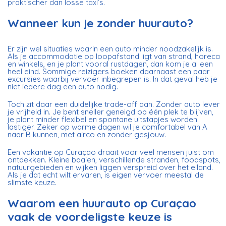
praktischer dan losse taxi’s.
Wanneer kun je zonder huurauto?
Er zijn wel situaties waarin een auto minder noodzakelijk is.
Als je accommodatie op loopafstand ligt van strand, horeca
en winkels, en je plant vooral rustdagen, dan kom je al een
heel eind. Sommige reizigers boeken daarnaast een paar
excursies waarbij vervoer inbegrepen is. In dat geval heb je
niet iedere dag een auto nodig.
Toch zit daar een duidelijke trade-off aan. Zonder auto lever
je vrijheid in. Je bent sneller geneigd op één plek te blijven,
je plant minder flexibel en spontane uitstapjes worden
lastiger. Zeker op warme dagen wil je comfortabel van A
naar B kunnen, met airco en zonder gesjouw.
Een vakantie op Curaçao draait voor veel mensen juist om
ontdekken. Kleine baaien, verschillende stranden, foodspots,
natuurgebieden en wijken liggen verspreid over het eiland.
Als je dat echt wilt ervaren, is eigen vervoer meestal de
slimste keuze.
Waarom een huurauto op Curaçao
vaak de voordeligste keuze is