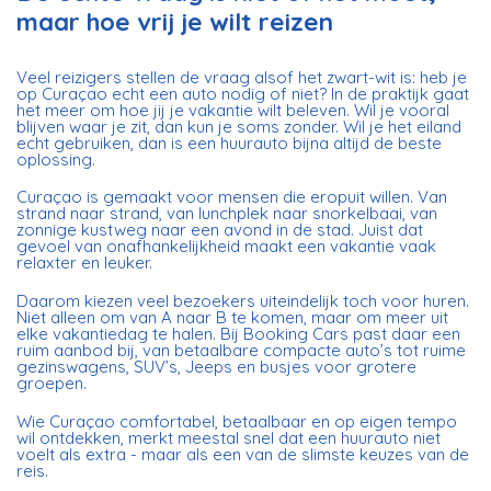
maar hoe vrij je wilt reizen
Veel reizigers stellen de vraag alsof het zwart-wit is: heb je
op Curaçao echt een auto nodig of niet? In de praktijk gaat
het meer om hoe jij je vakantie wilt beleven. Wil je vooral
blijven waar je zit, dan kun je soms zonder. Wil je het eiland
echt gebruiken, dan is een huurauto bijna altijd de beste
oplossing.
Curaçao is gemaakt voor mensen die eropuit willen. Van
strand naar strand, van lunchplek naar snorkelbaai, van
zonnige kustweg naar een avond in de stad. Juist dat
gevoel van onafhankelijkheid maakt een vakantie vaak
relaxter en leuker.
Daarom kiezen veel bezoekers uiteindelijk toch voor huren.
Niet alleen om van A naar B te komen, maar om meer uit
elke vakantiedag te halen. Bij Booking Cars past daar een
ruim aanbod bij, van betaalbare compacte auto’s tot ruime
gezinswagens, SUV’s, Jeeps en busjes voor grotere
groepen.
Wie Curaçao comfortabel, betaalbaar en op eigen tempo
wil ontdekken, merkt meestal snel dat een huurauto niet
voelt als extra - maar als een van de slimste keuzes van de
reis.