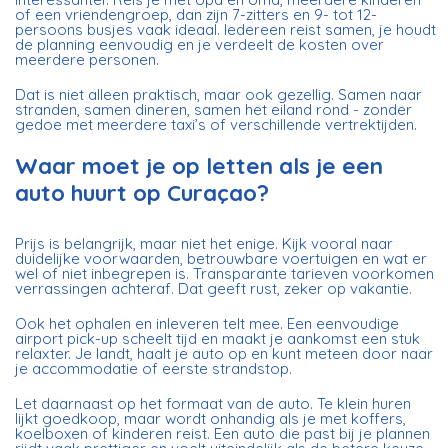
of een vriendengroep, dan zijn 7-zitters en 9- tot 12-
persoons busjes vaak ideaal. Iedereen reist samen, je houdt
de planning eenvoudig en je verdeelt de kosten over
meerdere personen.
Dat is niet alleen praktisch, maar ook gezellig. Samen naar
stranden, samen dineren, samen het eiland rond - zonder
gedoe met meerdere taxi’s of verschillende vertrektijden.
Waar moet je op letten als je een
auto huurt op Curaçao?
Prijs is belangrijk, maar niet het enige. Kijk vooral naar
duidelijke voorwaarden, betrouwbare voertuigen en wat er
wel of niet inbegrepen is. Transparante tarieven voorkomen
verrassingen achteraf. Dat geeft rust, zeker op vakantie.
Ook het ophalen en inleveren telt mee. Een eenvoudige
airport pick-up scheelt tijd en maakt je aankomst een stuk
relaxter. Je landt, haalt je auto op en kunt meteen door naar
je accommodatie of eerste strandstop.
Let daarnaast op het formaat van de auto. Te klein huren
lijkt goedkoop, maar wordt onhandig als je met koffers,
koelboxen of kinderen reist. Een auto die past bij je plannen