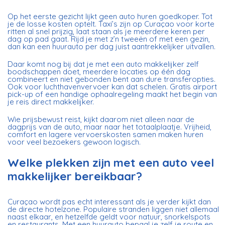
Op het eerste gezicht lijkt geen auto huren goedkoper. Tot
je de losse kosten optelt. Taxi’s zijn op Curaçao voor korte
ritten al snel prijzig, laat staan als je meerdere keren per
dag op pad gaat. Rijd je met z’n tweeën of met een gezin,
dan kan een huurauto per dag juist aantrekkelijker uitvallen.
Daar komt nog bij dat je met een auto makkelijker zelf
boodschappen doet, meerdere locaties op één dag
combineert en niet gebonden bent aan dure transferopties.
Ook voor luchthavenvervoer kan dat schelen. Gratis airport
pick-up of een handige ophaalregeling maakt het begin van
je reis direct makkelijker.
Wie prijsbewust reist, kijkt daarom niet alleen naar de
dagprijs van de auto, maar naar het totaalplaatje. Vrijheid,
comfort en lagere vervoerskosten samen maken huren
voor veel bezoekers gewoon logisch.
Welke plekken zijn met een auto veel
makkelijker bereikbaar?
Curaçao wordt pas echt interessant als je verder kijkt dan
de directe hotelzone. Populaire stranden liggen niet allemaal
naast elkaar, en hetzelfde geldt voor natuur, snorkelspots
en restaurants. Met een huurauto bepaal je zelf je route en