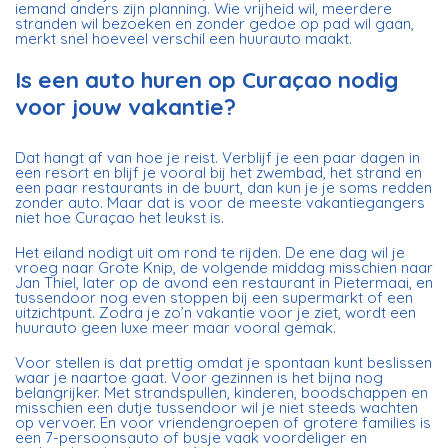
iemand anders zijn planning. Wie vrijheid wil, meerdere
stranden wil bezoeken en zonder gedoe op pad wil gaan,
merkt snel hoeveel verschil een huurauto maakt.
Is een auto huren op Curaçao nodig
voor jouw vakantie?
Dat hangt af van hoe je reist. Verblijf je een paar dagen in
een resort en blijf je vooral bij het zwembad, het strand en
een paar restaurants in de buurt, dan kun je je soms redden
zonder auto. Maar dat is voor de meeste vakantiegangers
niet hoe Curaçao het leukst is.
Het eiland nodigt uit om rond te rijden. De ene dag wil je
vroeg naar Grote Knip, de volgende middag misschien naar
Jan Thiel, later op de avond een restaurant in Pietermaai, en
tussendoor nog even stoppen bij een supermarkt of een
uitzichtpunt. Zodra je zo’n vakantie voor je ziet, wordt een
huurauto geen luxe meer maar vooral gemak.
Voor stellen is dat prettig omdat je spontaan kunt beslissen
waar je naartoe gaat. Voor gezinnen is het bijna nog
belangrijker. Met strandspullen, kinderen, boodschappen en
misschien een dutje tussendoor wil je niet steeds wachten
op vervoer. En voor vriendengroepen of grotere families is
een
7-persoonsauto
of busje vaak voordeliger en