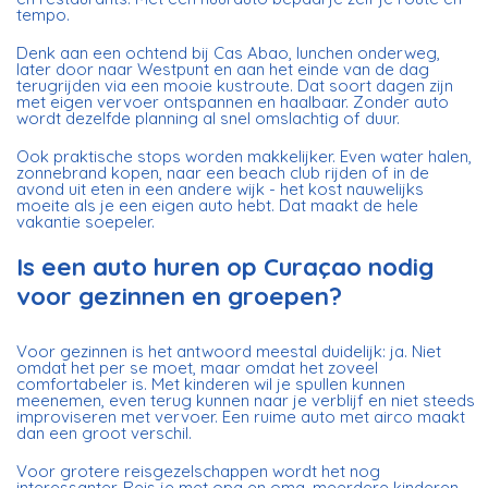
tempo.
Denk aan een ochtend bij Cas Abao, lunchen onderweg,
later door naar Westpunt en aan het einde van de dag
terugrijden via een mooie kustroute. Dat soort dagen zijn
met eigen vervoer ontspannen en haalbaar. Zonder auto
wordt dezelfde planning al snel omslachtig of duur.
Ook praktische stops worden makkelijker. Even water halen,
zonnebrand kopen, naar een beach club rijden of in de
avond uit eten in een andere wijk - het kost nauwelijks
moeite als je een eigen auto hebt. Dat maakt de hele
vakantie soepeler.
Is een auto huren op Curaçao nodig
voor gezinnen en groepen?
Voor gezinnen is het antwoord meestal duidelijk: ja. Niet
omdat het per se moet, maar omdat het zoveel
comfortabeler is. Met kinderen wil je spullen kunnen
meenemen, even terug kunnen naar je verblijf en niet steeds
improviseren met vervoer. Een ruime auto met airco maakt
dan een groot verschil.
Voor grotere reisgezelschappen wordt het nog
interessanter. Reis je met opa en oma, meerdere kinderen