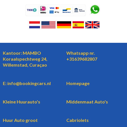
Kantoor: MAMBO
Whatsapp nr.
Koraalspechtweg 24,
+31639682807
Willemstad, Curaçao
E: info@bookingcars.nl
Homepage
Kleine Huurauto's
Middenmaat Auto's
Huur Auto groot
Cabriolets