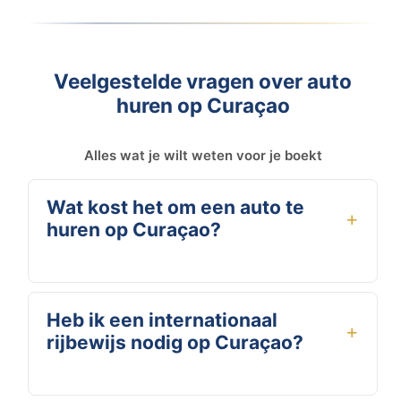
Veelgestelde vragen over auto
huren op Curaçao
Alles wat je wilt weten voor je boekt
Wat kost het om een auto te
huren op Curaçao?
Auto huren Curacao? Bij Booking Cars huur je een
compacte huur auto al vanaf €45 per dag. De prijs
Heb ik een internationaal
hangt af van het type voertuig en de huurperiode. Al
rijbewijs nodig op Curaçao?
onze tarieven zijn all-in: inclusief verzekering,
onbeperkte kilometers en gratis bezorging. Hoe
langer je huurt, hoe voordeliger het dagtarief.