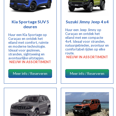
Kia Sportage SUV 5
Suzuki Jimny Jeep 4 x4
deuren
Huur een Jeep Jimny op
Curaçao en ontdek het
Huur een Kia Sportage op
eiland met een compacte
Curaçao en ontdek het
4x4. Ideaal voor stranden,
eiland met comfort, ruimte
natuurgebieden, avontuur en
en moderne technologie.
comfortabel rijden op elke
Ideaal voor gezinnen,
route.
stranden, sightseeing en
NIEUW IN ASSORTIMENT
avontuurlijke uitstapjes.
NIEUW IN ASSORTIMENT
Meer info / Reserveren
Meer info / Reserveren