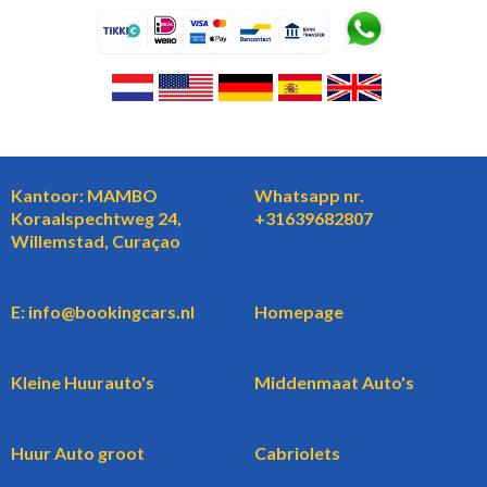
Kantoor: MAMBO
Whatsapp nr.
Koraalspechtweg 24,
+31639682807
Willemstad, Curaçao
E: info@bookingcars.nl
Homepage
Kleine Huurauto's
Middenmaat Auto's
Huur Auto groot
Cabriolets