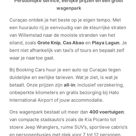
Persoonlijke service, eerlijke prijzen en een groot
wagenpark
Curaçao ontdek je het beste op je eigen tempo. Met
een huurauto rij je eenvoudig van de kleurrijke straten
van Willemstad naar de mooiste stranden van het
eiland, zoals
Grote Knip
,
Cas Abao
en
Playa Lagun
. Je
bent niet afhankelijk van taxi’s of tours en bepaalt zelf
waar je naartoe gaat.
Bij Booking Cars huur je een auto op Curaçao tegen
duidelijke en eerlijke tarieven. Wat je ziet, is wat je
betaalt. Onze prijzen zijn
all-in
: inclusief verzekering,
onbeperkte kilometers en gratis bezorging bij Hato
International Airport of jouw accommodatie.
Ons wagenpark bestaat uit meer dan
400 voertuigen
:
van compacte stadsauto’s zoals de Kia Picanto tot
stoere Jeep Wranglers, ruime SUV’s, sportieve cabrio’s
en personenbusjes met plek voor 7 tot 12 personen.