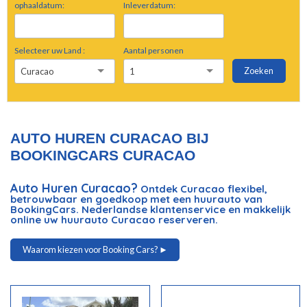
ophaaldatum:
Inleverdatum:
Selecteer uw Land :
Aantal personen
Zoeken
Curacao
1
AUTO HUREN CURACAO BIJ
BOOKINGCARS CURACAO
Auto Huren Curacao?
Ontdek Curacao flexibel,
betrouwbaar en goedkoop met een huurauto van
BookingCars. Nederlandse klantenservice en makkelijk
online uw huurauto Curacao reserveren.
Waarom kiezen voor Booking Cars? ►