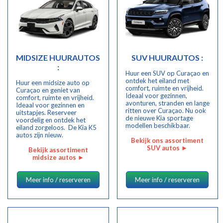
MIDSIZE HUURAUTOS
SUV HUURAUTOS :
:
Huur een SUV op Curaçao en
ontdek het eiland met
Huur een midsize auto op
comfort, ruimte en vrijheid.
Curaçao en geniet van
Ideaal voor gezinnen,
comfort, ruimte en vrijheid.
avonturen, stranden en lange
Ideaal voor gezinnen en
ritten over Curaçao. Nu ook
uitstapjes. Reserveer
de nieuwe Kia sportage
voordelig en ontdek het
modellen beschikbaar.
eiland zorgeloos. De Kia K5
autos zijn nieuw.
Bekijk ons assortiment
SUV autos ►
Bekijk assortiment
midsize autos
►
Meer info / reserveren
Meer info / reserveren