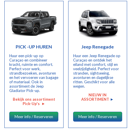
PICK -UP HUREN
Jeep Renegade
Huur een pick-up op
Huur een Jeep Renegade op
Curaçao en combineer
Curaçao en ontdek het
kracht, ruimte en comfort.
eiland met comfort, stijl en
Perfect voor werk,
veelzijdigheid. Perfect voor
strandbezoeken, avonturen
stranden, sightseeing,
en het vervoeren van bagage
avonturen en dagelijkse
of materiaal. Ook in
ritten. Geschikt voor alle
assortiment de Jeep
wegen.
Gladiator Pick-up.
NIEUW IN
Bekijk ons assortiment
ASSORTIMENT
►
Pick-Up's
►
Meer info / Reserveren
Meer info / Reserveren