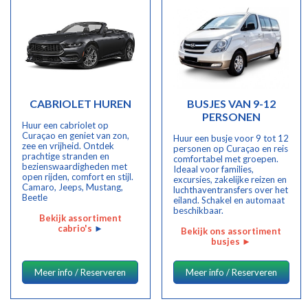
CABRIOLET HUREN
BUSJES VAN 9-12
PERSONEN
Huur een cabriolet op
Curaçao en geniet van zon,
Huur een busje voor 9 tot 12
zee en vrijheid. Ontdek
personen op Curaçao en reis
prachtige stranden en
comfortabel met groepen.
bezienswaardigheden met
Ideaal voor families,
open rijden, comfort en stijl.
excursies, zakelijke reizen en
Camaro, Jeeps, Mustang,
luchthaventransfers over het
Beetle
eiland. Schakel en automaat
beschikbaar.
Bekijk assortiment
cabrio's
►
Bekijk ons assortiment
busjes
►
Meer info / Reserveren
Meer info / Reserveren