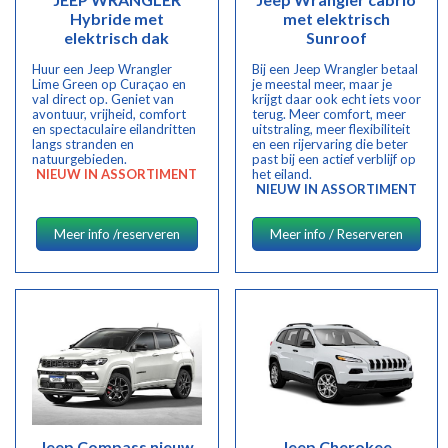
Hybride met
met elektrisch
elektrisch dak
Sunroof
Huur een Jeep Wrangler
Bij een Jeep Wrangler betaal
Lime Green op Curaçao en
je meestal meer, maar je
val direct op. Geniet van
krijgt daar ook echt iets voor
avontuur, vrijheid, comfort
terug. Meer comfort, meer
en spectaculaire eilandritten
uitstraling, meer flexibiliteit
langs stranden en
en een rijervaring die beter
natuurgebieden.
past bij een actief verblijf op
NIEUW IN ASSORTIMENT
het eiland.
NIEUW IN ASSORTIMENT
Meer info /reserveren
Meer info / Reserveren
Jeep Compass nieuw
Jeep Cherokee