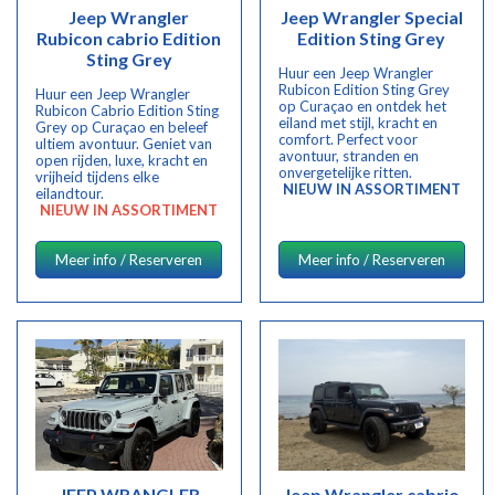
Jeep Wrangler
Jeep Wrangler Special
Rubicon cabrio Edition
Edition Sting Grey
Sting Grey
Huur een Jeep Wrangler
Rubicon Edition Sting Grey
Huur een Jeep Wrangler
op Curaçao en ontdek het
Rubicon Cabrio Edition Sting
eiland met stijl, kracht en
Grey op Curaçao en beleef
comfort. Perfect voor
ultiem avontuur. Geniet van
avontuur, stranden en
open rijden, luxe, kracht en
onvergetelijke ritten.
vrijheid tijdens elke
NIEUW IN ASSORTIMENT
eilandtour.
NIEUW IN ASSORTIMENT
Meer info / Reserveren
Meer info / Reserveren
JEEP WRANGLER
Jeep Wrangler cabrio