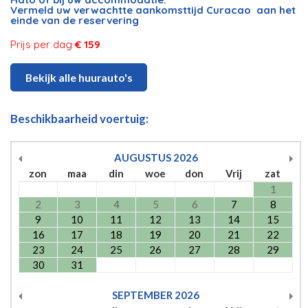
Vermeld uw verwachtte aankomsttijd Curacao aan het
einde van de reservering
Prijs per dag
€ 159
Bekijk alle huurauto's
Beschikbaarheid voertuig:
AUGUSTUS
2026
zon
maa
din
woe
don
Vrij
zat
1
2
3
4
5
6
7
8
9
10
11
12
13
14
15
16
17
18
19
20
21
22
23
24
25
26
27
28
29
30
31
SEPTEMBER
2026