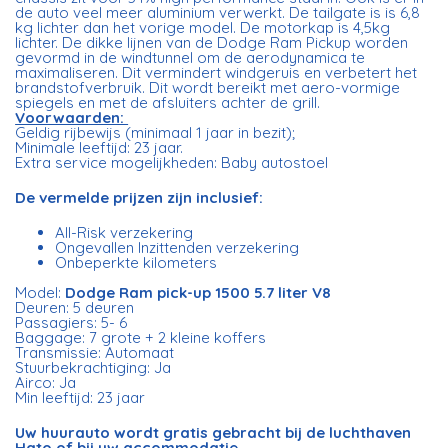
de auto veel meer aluminium verwerkt. De tailgate is is 6,8
kg lichter dan het vorige model. De motorkap is 4,5kg
lichter. De dikke lijnen van de Dodge Ram Pickup worden
gevormd in de windtunnel om de aerodynamica te
maximaliseren. Dit vermindert windgeruis en verbetert het
brandstofverbruik. Dit wordt bereikt met aero-vormige
spiegels en met de afsluiters achter de grill.
Voorwaarden:
Geldig rijbewijs (minimaal 1 jaar in bezit);
Minimale leeftijd: 23 jaar.
Extra service mogelijkheden: Baby autostoel
De vermelde prijzen zijn inclusief:
All-Risk verzekering
Ongevallen Inzittenden verzekering
Onbeperkte kilometers
Model:
Dodge Ram pick-up 1500 5.7 liter V8
Deuren: 5 deuren
Passagiers: 5- 6
Baggage: 7 grote + 2 kleine koffers
Transmissie: Automaat
Stuurbekrachtiging: Ja
Airco: Ja
Min leeftijd: 23 jaar
Uw huurauto wordt gratis gebracht bij de luchthaven
Hato of bij uw accommodatie.