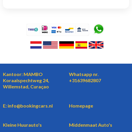
Kantoor: MAMBO
Whatsapp nr.
Koraalspechtweg 24,
+31639682807
Willemstad, Curaçao
E: info@bookingcars.nl
Homepage
Kleine Huurauto's
Middenmaat Auto's