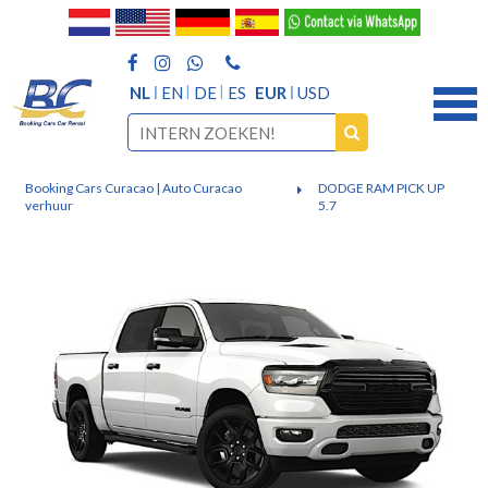
NL
EN
DE
ES
EUR
USD
Booking Cars Curacao | Auto Curacao
DODGE RAM PICK UP
verhuur
5.7