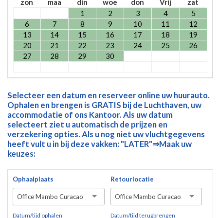
zon
maa
din
woe
don
Vrij
zat
1
2
3
4
5
6
7
8
9
10
11
12
13
14
15
16
17
18
19
20
21
22
23
24
25
26
27
28
29
30
Selecteer een datum en reserveer online uw huurauto.
Ophalen en brengen is GRATIS bij de Luchthaven, uw
accommodatie of ons Kantoor. Als uw datum
selecteert ziet u automatisch de prijzen en
verzekering opties. Als u nog niet uw vluchtgegevens
heeft vult u in bij deze vakken: "LATER"⇒Maak uw
keuzes:
Ophaalplaats
Retourlocatie
Office Mambo Curacao
Office Mambo Curacao
Datum/tijd ophalen
Datum/tijd terugbrengen