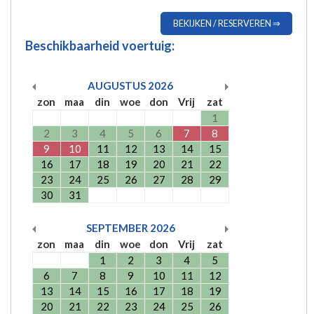
BEKIJKEN / RESERVEREN ⇒
Beschikbaarheid voertuig:
AUGUSTUS
2026
zon
maa
din
woe
don
Vrij
zat
1
2
3
4
5
6
7
8
9
10
11
12
13
14
15
16
17
18
19
20
21
22
23
24
25
26
27
28
29
30
31
SEPTEMBER
2026
zon
maa
din
woe
don
Vrij
zat
1
2
3
4
5
6
7
8
9
10
11
12
13
14
15
16
17
18
19
20
21
22
23
24
25
26