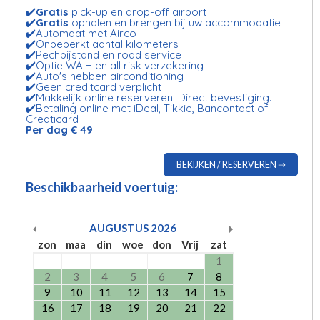
✔️
Gratis
pick-up en drop-off airport
✔️
Gratis
ophalen en brengen bij uw accommodatie
✔️Automaat met Airco
✔️Onbeperkt aantal kilometers
✔️Pechbijstand en road service
✔️Optie WA + en all risk verzekering
✔️Auto's hebben airconditioning
✔️Geen creditcard verplicht
✔️Makkelijk online reserveren. Direct bevestiging.
✔️Betaling online met iDeal, Tikkie, Bancontact of
Credticard
Per dag € 49
BEKIJKEN / RESERVEREN ⇒
Beschikbaarheid voertuig:
AUGUSTUS
2026
zon
maa
din
woe
don
Vrij
zat
1
2
3
4
5
6
7
8
9
10
11
12
13
14
15
16
17
18
19
20
21
22