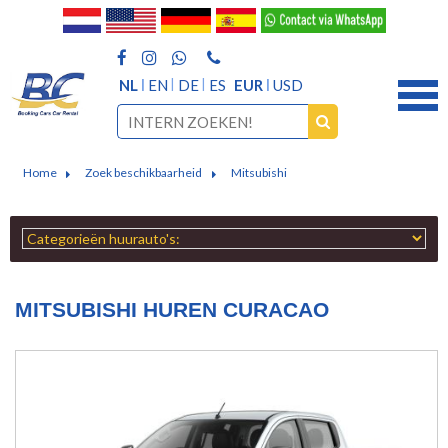
NL
EN
DE
ES
EUR
USD
Home
Zoek beschikbaarheid
Mitsubishi
MITSUBISHI HUREN CURACAO