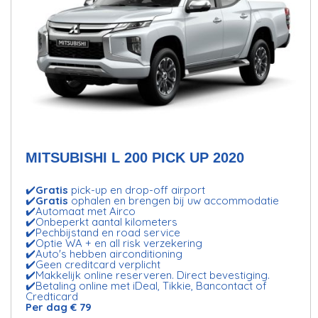
MITSUBISHI L 200 PICK UP 2020
✔️
Gratis
pick-up en drop-off airport
✔️
Gratis
ophalen en brengen bij uw accommodatie
✔️Automaat met Airco
✔️Onbeperkt aantal kilometers
✔️Pechbijstand en road service
✔️Optie WA + en all risk verzekering
✔️Auto's hebben airconditioning
✔️Geen creditcard verplicht
✔️Makkelijk online reserveren. Direct bevestiging.
✔️Betaling online met iDeal, Tikkie, Bancontact of
Credticard
Per dag € 79