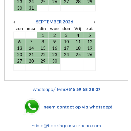
23
24
25
26
27
28
29
30
31
SEPTEMBER
2026
zon
maa
din
woe
don
Vrij
zat
1
2
3
4
5
6
7
8
9
10
11
12
13
14
15
16
17
18
19
20
21
22
23
24
25
26
27
28
29
30
Whatsapp/ telnr.
+316 39 68 28 07
neem contact op via whatsapp
!
E:
info@bookingcarscuracao.com