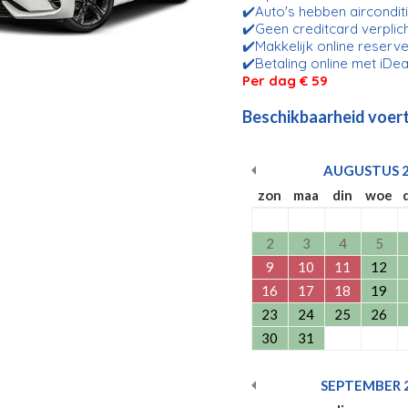
✔️Auto's hebben aircondit
✔️Geen creditcard verplic
✔️Makkelijk online reserve
✔️Betaling online met iDea
Per dag € 59
Beschikbaarheid voert
AUGUSTUS
zon
maa
din
woe
2
3
4
5
9
10
11
12
16
17
18
19
23
24
25
26
30
31
SEPTEMBER