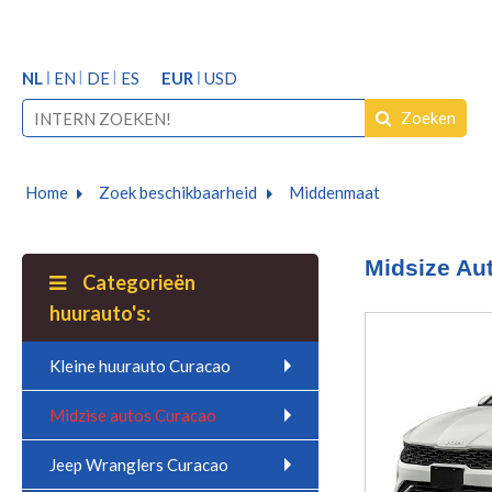
NL
EN
DE
ES
EUR
USD
Zoeken
Home
Zoek beschikbaarheid
Middenmaat
Midsize Au
Categorieën
huurauto's:
Kleine huurauto Curacao
Midzise autos Curacao
Jeep Wranglers Curacao