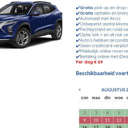
✔️
Gratis
pick-up en drop-o
✔️
Gratis
ophalen en bren
✔️Automaat met Airco
✔️Onbeperkt aantal kilom
✔️Pechbijstand en road se
✔️Optie WA + en all risk v
✔️Auto's hebben aircondit
✔️Geen creditcard verplic
✔️Makkelijk online reserve
✔️Betaling online met iDea
Per dag
€ 69
Beschikbaarheid voert
AUGUSTUS
zon
maa
din
woe
2
3
4
5
9
10
11
12
16
17
18
19