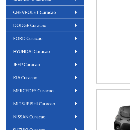
CHEVROLET Curacao
DODGE Curacao
FORD Curacao
HYUNDAI Curacao
JEEP Curacao
KIA Curacao
MERCEDES Curacao
MITSUBISHI Curacao
NISSAN Curacao
SUZUKI Curacao