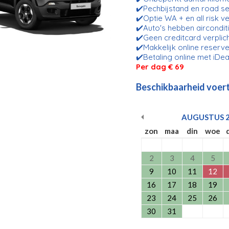
✔️Pechbijstand en road se
✔️Optie WA + en all risk v
✔️Auto's hebben aircondit
✔️Geen creditcard verplic
✔️Makkelijk online reserve
✔️Betaling online met iDea
Per dag € 69
Beschikbaarheid voert
AUGUSTUS
zon
maa
din
woe
2
3
4
5
9
10
11
12
16
17
18
19
23
24
25
26
30
31