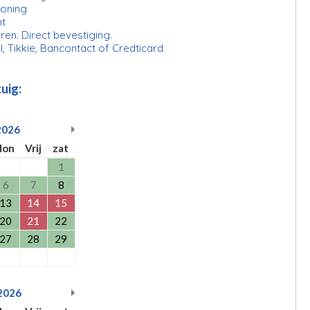
ioning
ht
ren. Direct bevestiging.
l, Tikkie, Bancontact of Credticard
uig:
2026
don
Vrij
zat
1
6
7
8
13
14
15
20
21
22
27
28
29
2026