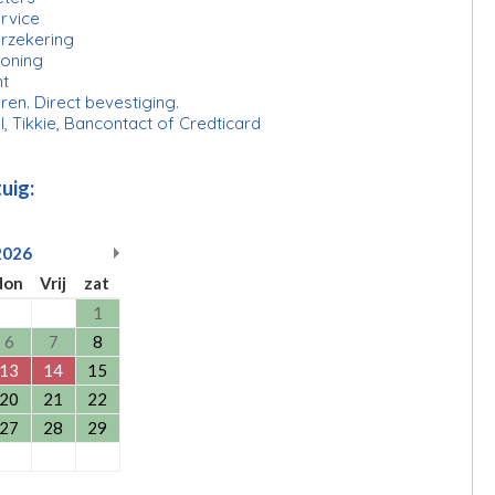
rvice
erzekering
ioning
ht
ren. Direct bevestiging.
l, Tikkie, Bancontact of Credticard
uig:
2026
don
Vrij
zat
1
6
7
8
13
14
15
20
21
22
27
28
29