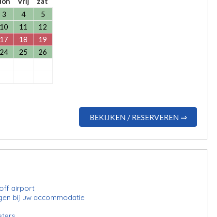
don
Vrij
zat
3
4
5
10
11
12
17
18
19
24
25
26
BEKIJKEN / RESERVEREN ⇒
ff airport
gen bij uw accommodatie
eters