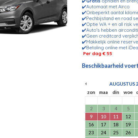
✔️
Gratis
ophalen en bren
✔️Automaat met Airco
✔️Onbeperkt aantal kilom
✔️Pechbijstand en road se
✔️Optie WA + en all risk v
✔️Auto's hebben aircondit
✔️Geen creditcard verplic
✔️Makkelijk online reserve
✔️Betaling online met iDea
Per dag € 55
Beschikbaarheid voert
AUGUSTUS
zon
maa
din
woe
2
3
4
5
9
10
11
12
16
17
18
19
23
24
25
26