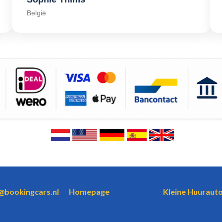
België
o@bookingcars.nl
Homepage
Kleine Huurauto