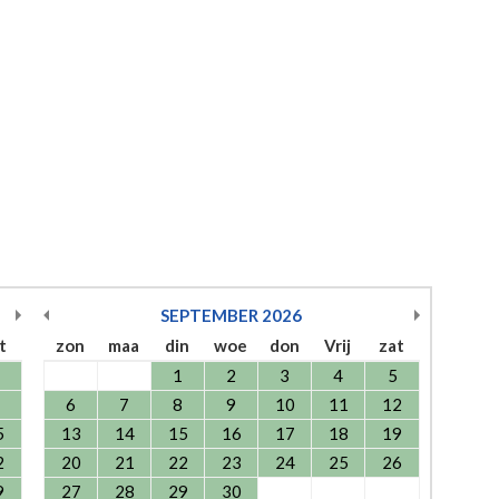
SEPTEMBER
2026
t
zon
maa
din
woe
don
Vrij
zat
1
2
3
4
5
6
7
8
9
10
11
12
5
13
14
15
16
17
18
19
2
20
21
22
23
24
25
26
9
27
28
29
30