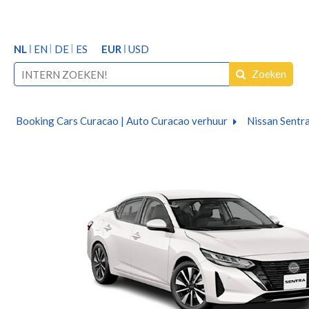
NL
EN
DE
ES
EUR
USD
Zoeken
Booking Cars Curacao | Auto Curacao verhuur
Nissan Sentr