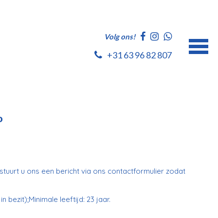
Volg ons!
+31 63 96 82 807
o
stuurt u ons een bericht via ons contactformulier zodat
 bezit);Minimale leeftijd: 23 jaar.