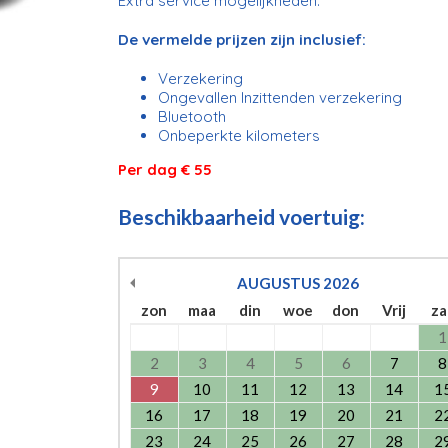
Extra service mogelijkheden:
De vermelde prijzen zijn inclusief:
Verzekering
Ongevallen Inzittenden verzekering
Bluetooth
Onbeperkte kilometers
Per dag € 55
Beschikbaarheid voertuig:
AUGUSTUS
2026
zon
maa
din
woe
don
Vrij
za
1
2
3
4
5
6
7
8
9
10
11
12
13
14
1
16
17
18
19
20
21
2
23
24
25
26
27
28
2