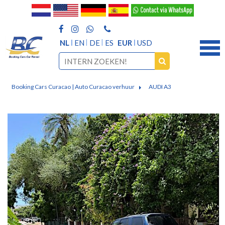
NL
EN
DE
ES
EUR
USD
Booking Cars Curacao | Auto Curacao verhuur
AUDI A3