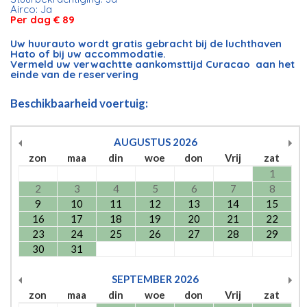
Airco: Ja
Per dag € 89
Uw huurauto wordt gratis gebracht bij de luchthaven
Hato of bij uw accommodatie.
Vermeld uw verwachtte aankomsttijd Curacao aan het
einde van de reservering
Beschikbaarheid voertuig:
AUGUSTUS
2026
zon
maa
din
woe
don
Vrij
zat
1
2
3
4
5
6
7
8
9
10
11
12
13
14
15
16
17
18
19
20
21
22
23
24
25
26
27
28
29
30
31
SEPTEMBER
2026
zon
maa
din
woe
don
Vrij
zat