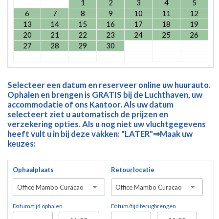
1
2
3
4
5
6
7
8
9
10
11
12
13
14
15
16
17
18
19
20
21
22
23
24
25
26
27
28
29
30
Selecteer een datum en reserveer online uw huurauto.
Ophalen en brengen is GRATIS bij de Luchthaven, uw
accommodatie of ons Kantoor. Als uw datum
selecteert ziet u automatisch de prijzen en
verzekering opties. Als u nog niet uw vluchtgegevens
heeft vult u in bij deze vakken: "LATER"⇒Maak uw
keuzes:
Ophaalplaats
Retourlocatie
Office Mambo Curacao
Office Mambo Curacao
Datum/tijd ophalen
Datum/tijd terugbrengen