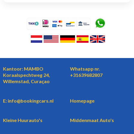
Kantoor: MAMBO
Whatsapp nr.
Koraalspechtweg 24,
+31639682807
Willemstad, Curaçao
E: info@bookingcars.nl
Homepage
Kleine Huurauto's
Middenmaat Auto's