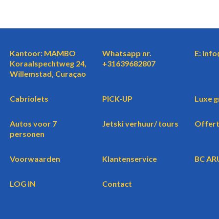
Kantoor: MAMBO
Whatsapp nr.
E: inf
Koraalspechtweg 24,
+31639682807
Willemstad, Curaçao
Cabriolets
PICK-UP
Luxe g
Autos voor 7
Jetski verhuur/ tours
Offer
personen
Voorwaarden
Klantenservice
BC AR
LOG IN
Contact