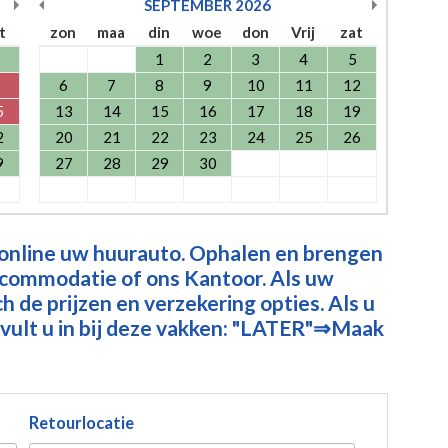
SEPTEMBER
2026
t
zon
maa
din
woe
don
Vrij
zat
1
2
3
4
5
6
7
8
9
10
11
12
5
13
14
15
16
17
18
19
2
20
21
22
23
24
25
26
9
27
28
29
30
 online uw huurauto. Ophalen en brengen
ccommodatie of ons Kantoor. Als uw
 de prijzen en verzekering opties. Als u
vult u in bij deze vakken: "LATER"⇒Maak
Retourlocatie