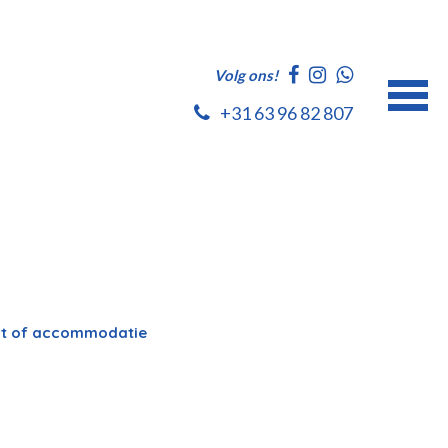
Volg ons!
+31 63 96 82 807
port of accommodatie