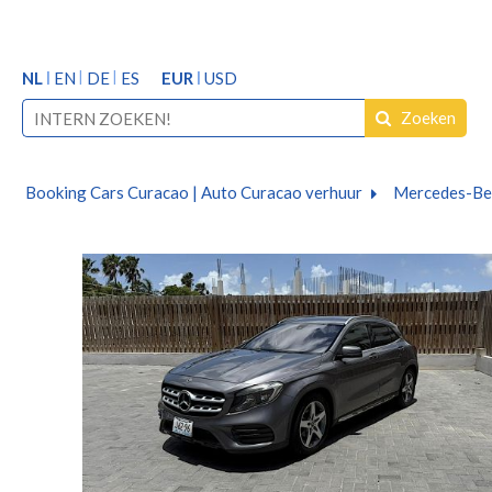
NL
EN
DE
ES
EUR
USD
Zoeken
Booking Cars Curacao | Auto Curacao verhuur
Mercedes-Be