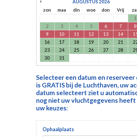
AUGUSTUS
2026
zon
maa
din
woe
don
Vrij
za
1
2
3
4
5
6
7
8
9
10
11
12
13
14
1
16
17
18
19
20
21
2
23
24
25
26
27
28
2
30
31
Selecteer een datum en reserveer
is GRATIS bij de Luchthaven, uw a
datum selecteert ziet u automatisch
nog niet uw vluchtgegevens heeft 
uw keuzes:
Ophaalplaats