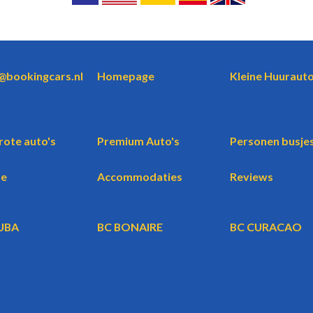
o@bookingcars.nl
Homepage
Kleine Huurauto
rote auto's
Premium Auto's
Personen busje
te
Accommodaties
Reviews
UBA
BC BONAIRE
BC CURACAO