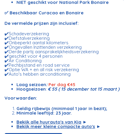
NIET geschikt voor National Park Bonaire
✅ Beschikbaar Curacao en Bonaire
De vermelde prijzen zijn inclusief:
✔️Schadeverzekering
✔️Diefstalverzekering
✔️Onbeperkt aantal kilometers
✔️Ongevallen Inzittenden verzekering
✔️Derde partij aansprakelijkheidsverzekering
✔️geschikt voor 4 personen
✔️Air Conditioning
✔️Pechbijstand en road service
✔️Optie WA + en all risk verzekering
✔️Auto's hebben airconditioning
Laag seizoen
:
Per dag €45
Hoogseizoen
:
€ 55 ( 15 december tot 15 maart )
Voorwaarden:
Geldig rijbewijs (minimaal 1 jaar in bezit);
Minimale leeftijd: 23 jaar.
Bekijk alle huurauto's van Kia
►
Bekijk meer kleine compacte auto's
►