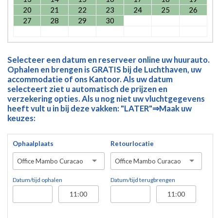
20
21
22
23
24
25
26
27
28
29
30
Selecteer een datum en reserveer online uw huurauto.
Ophalen en brengen is GRATIS bij de Luchthaven, uw
accommodatie of ons Kantoor. Als uw datum
selecteert ziet u automatisch de prijzen en
verzekering opties. Als u nog niet uw vluchtgegevens
heeft vult u in bij deze vakken: "LATER"⇒Maak uw
keuzes:
Ophaalplaats
Retourlocatie
Office Mambo Curacao
Office Mambo Curacao
Datum/tijd ophalen
Datum/tijd terugbrengen