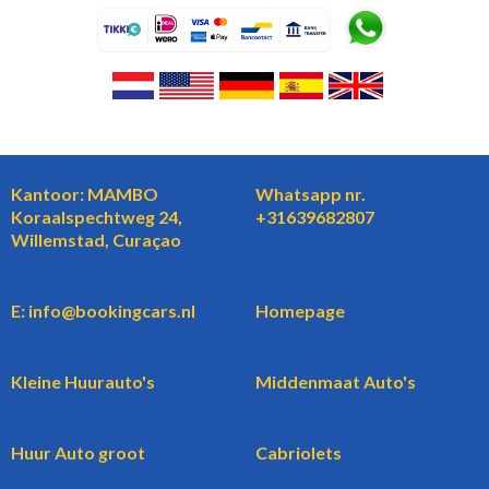
Kantoor: MAMBO
Whatsapp nr.
Koraalspechtweg 24,
+31639682807
Willemstad, Curaçao
E: info@bookingcars.nl
Homepage
Kleine Huurauto's
Middenmaat Auto's
Huur Auto groot
Cabriolets