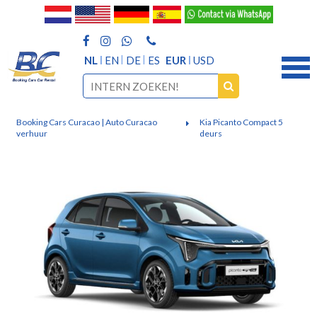
NL
EN
DE
ES
EUR
USD
Booking Cars Curacao | Auto Curacao
Kia Picanto Compact 5
verhuur
deurs