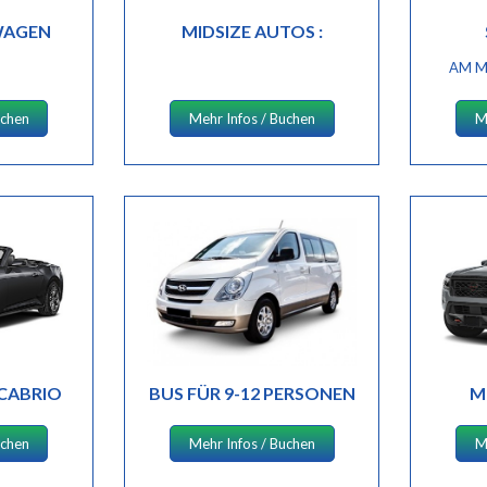
WAGEN
MIDSIZE AUTOS :
AM M
uchen
Mehr Infos / Buchen
M
 CABRIO
BUS FÜR 9-12 PERSONEN
M
uchen
Mehr Infos / Buchen
M