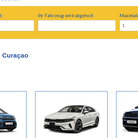
t:
Ihr Fahrzeug wird abgeholt
Maximal
1
n Curaçao