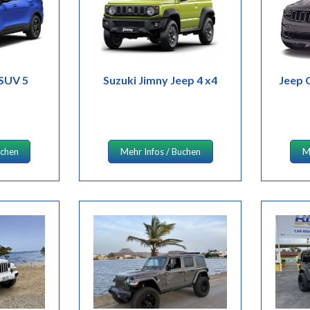
 SUV 5
Suzuki Jimny Jeep 4 x4
Jeep 
uchen
Mehr Infos / Buchen
M