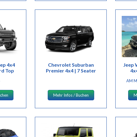
eep 4x4
Chevrolet Suburban
Jeep 
rd Top
Premier 4x4 | 7 Seater
4x4
4
AM M
uchen
Mehr Infos / Buchen
M