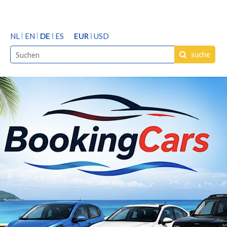
NL
EN
DE
ES
EUR
USD
suche