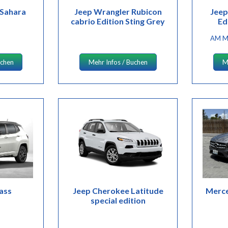
 Sahara
Jeep Wrangler Rubicon
Jeep
cabrio Edition Sting Grey
Ed
AM M
uchen
Mehr Infos / Buchen
M
ass
Jeep Cherokee Latitude
Merce
special edition