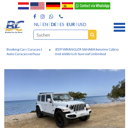
NL
EN
DE
ES
EUR
USD
Booking Cars Curacao |
JEEP WRANGLER SAHARA benzine Cabrio
Auto Curacao verhuur
met elektrisch Sunroof Unlimited