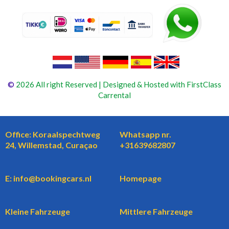
©
2026 All right Reserved | Designed & Hosted with FirstClass
Carrental
Office: Koraalspechtweg
Whatsapp nr.
24, Willemstad, Curaçao
+31639682807
E: info@bookingcars.nl
Homepage
Kleine Fahrzeuge
Mittlere Fahrzeuge