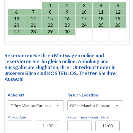
1
2
3
4
5
6
7
8
9
10
11
12
13
14
15
16
17
18
19
20
21
22
23
24
25
26
27
28
29
30
Reservieren Sie Ihren Mietwagen online und
reservieren Sie ihn gleich online. Abholung und
Rückgabe am Flughafen, Ihrer Unterkunft oder in
unserem Büro sind KOSTENLOS. Treffen Sie Ihre
Auswahl:
Abholort
Return Location
Office Mambo Curacao
Office Mambo Curacao
Pickup Date
Return Time / Return Date