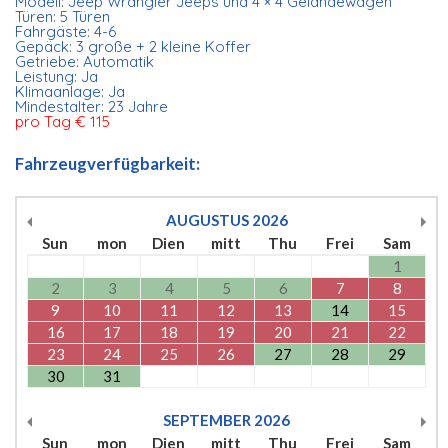
Modell: Jeep Wrangler Jeeps und 4 × 4 Geländewagen
Türen: 5 Türen
Fahrgäste: 4-6
Gepäck: 3 große + 2 kleine Koffer
Getriebe: Automatik
Leistung: Ja
Klimaanlage: Ja
Mindestalter: 23 Jahre
pro Tag € 115
Fahrzeugverfügbarkeit:
AUGUSTUS
2026
Sun
mon
Dien
mitt
Thu
Frei
Sam
1
2
3
4
5
6
7
8
9
10
11
12
13
14
15
16
17
18
19
20
21
22
23
24
25
26
27
28
29
30
31
SEPTEMBER
2026
Sun
mon
Dien
mitt
Thu
Frei
Sam