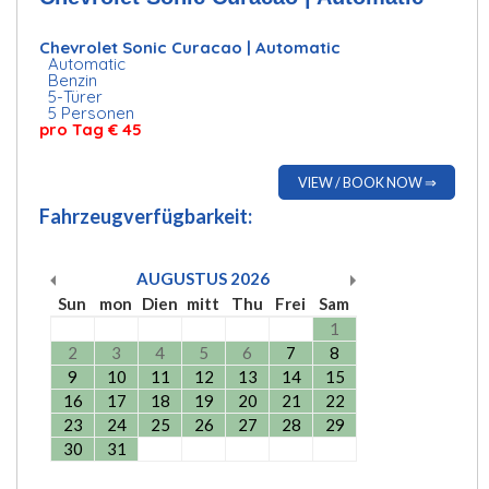
Chevrolet Sonic Curacao | Automatic
Automatic
Benzin
5-Türer
5 Personen
pro Tag
€ 45
VIEW / BOOK NOW ⇒
Fahrzeugverfügbarkeit:
AUGUSTUS
2026
Sun
mon
Dien
mitt
Thu
Frei
Sam
1
2
3
4
5
6
7
8
9
10
11
12
13
14
15
16
17
18
19
20
21
22
23
24
25
26
27
28
29
30
31