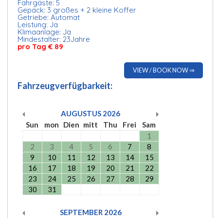
Fahrgäste: 5
Gepäck: 3 großes + 2 kleine Koffer
Getriebe: Automat
Leistung: Ja
Klimaanlage: Ja
Mindestalter: 23Jahre
pro Tag € 89
VIEW / BOOK NOW ⇒
Fahrzeugverfügbarkeit:
AUGUSTUS
2026
Sun
mon
Dien
mitt
Thu
Frei
Sam
1
2
3
4
5
6
7
8
9
10
11
12
13
14
15
16
17
18
19
20
21
22
23
24
25
26
27
28
29
30
31
SEPTEMBER
2026