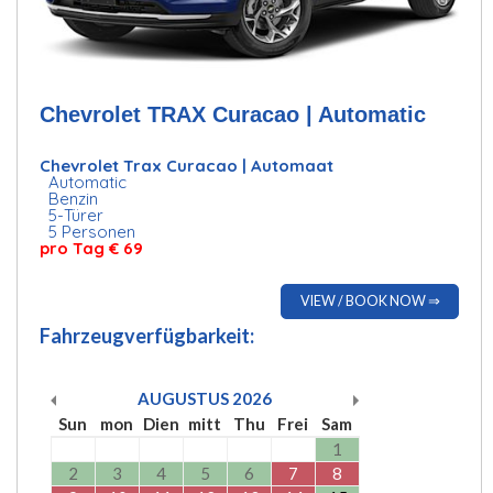
Chevrolet TRAX Curacao | Automatic
Chevrolet Trax Curacao | Automaat
Automatic
Benzin
5-Türer
5 Personen
pro Tag
€ 69
VIEW / BOOK NOW ⇒
Fahrzeugverfügbarkeit:
AUGUSTUS
2026
Sun
mon
Dien
mitt
Thu
Frei
Sam
1
2
3
4
5
6
7
8