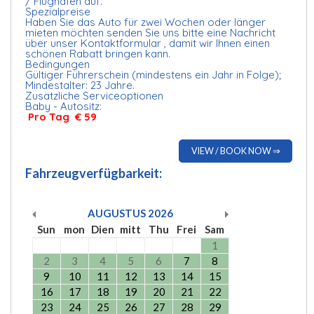
/ Flughafen auf.
Spezialpreise
Haben Sie das Auto für zwei Wochen oder länger
mieten möchten senden Sie uns bitte eine Nachricht
über unser Kontaktformular , damit wir Ihnen einen
schönen Rabatt bringen kann.
Bedingungen
Gültiger Führerschein (mindestens ein Jahr in Folge);
Mindestalter: 23 Jahre.
Zusätzliche Serviceoptionen
Baby - Autositz:
Pro Tag € 59
VIEW / BOOK NOW ⇒
Fahrzeugverfügbarkeit:
AUGUSTUS
2026
Sun
mon
Dien
mitt
Thu
Frei
Sam
1
2
3
4
5
6
7
8
9
10
11
12
13
14
15
16
17
18
19
20
21
22
23
24
25
26
27
28
29