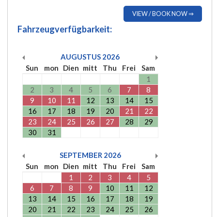
VIEW / BOOK NOW ⇒
Fahrzeugverfügbarkeit:
AUGUSTUS
2026
Sun
mon
Dien
mitt
Thu
Frei
Sam
1
2
3
4
5
6
7
8
9
10
11
12
13
14
15
16
17
18
19
20
21
22
23
24
25
26
27
28
29
30
31
SEPTEMBER
2026
Sun
mon
Dien
mitt
Thu
Frei
Sam
1
2
3
4
5
6
7
8
9
10
11
12
13
14
15
16
17
18
19
20
21
22
23
24
25
26