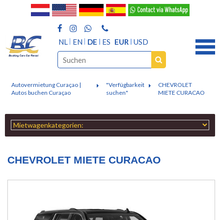
NL
EN
DE
ES
EUR
USD
Autovermietung Curaçao |
"Verfügbarkeit
CHEVROLET
Autos buchen Curaçao
suchen"
MIETE CURACAO
CHEVROLET MIETE CURACAO