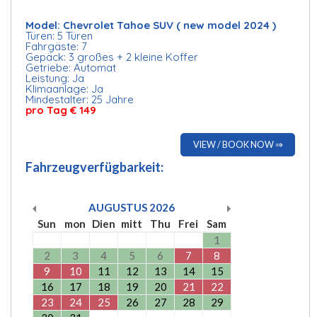
Model: Chevrolet Tahoe SUV ( new model 2024 )
Türen: 5 Türen
Fahrgäste: 7
Gepäck: 3 großes + 2 kleine Koffer
Getriebe: Automat
Leistung: Ja
Klimaanlage: Ja
Mindestalter: 25 Jahre
pro Tag € 149
VIEW / BOOK NOW ⇒
Fahrzeugverfügbarkeit:
AUGUSTUS
2026
Sun
mon
Dien
mitt
Thu
Frei
Sam
1
2
3
4
5
6
7
8
9
10
11
12
13
14
15
16
17
18
19
20
21
22
23
24
25
26
27
28
29