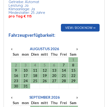
Getriebe: Automat
Leistung: Ja
Klimaanlage: Ja
Mindestalter: 25 Jahre
pro Tag € 115
VIEW / BOOK NOW ⇒
Fahrzeugverfügbarkeit:
AUGUSTUS
2026
Sun
mon
Dien
mitt
Thu
Frei
Sam
1
2
3
4
5
6
7
8
9
10
11
12
13
14
15
16
17
18
19
20
21
22
23
24
25
26
27
28
29
30
31
SEPTEMBER
2026
Sun
mon
Dien
mitt
Thu
Frei
Sam