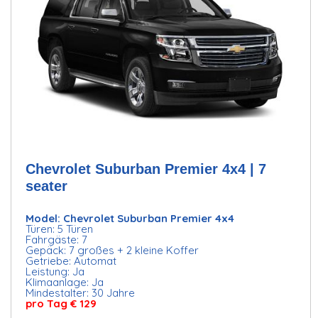
Chevrolet Suburban Premier 4x4 | 7
seater
Model: Chevrolet Suburban Premier 4x4
Türen: 5 Türen
Fahrgäste: 7
Gepäck: 7 großes + 2 kleine Koffer
Getriebe: Automat
Leistung: Ja
Klimaanlage: Ja
Mindestalter: 30 Jahre
pro Tag € 129