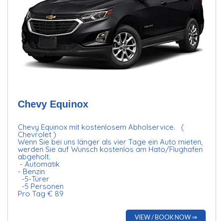
Chevy Equinox
Chevy Equinox mit kostenlosem Abholservice. (
Chevrolet )
Wenn Sie bei uns länger als vier Tage ein Auto mieten,
werden Sie auf Wunsch kostenlos am Hato/Flughafen
abgeholt.
- Automatik
- Benzin
-5-Türer
-5 Personen
Pro Tag € 89
VIEW / BOOK NOW ⇒