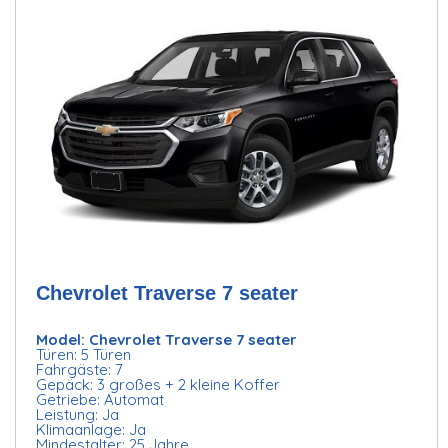
Chevrolet Traverse 7 seater
Model: Chevrolet Traverse 7 seater
Türen: 5 Türen
Fahrgäste: 7
Gepäck: 3 großes + 2 kleine Koffer
Getriebe: Automat
Leistung: Ja
Klimaanlage: Ja
Mindestalter: 25 Jahre