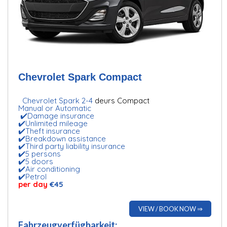
Chevrolet Spark Compact
Chevrolet Spark 2-4
deurs Compact
Manual or Automatic
✔️Damage insurance
✔️Unlimited mileage
✔️Theft insurance
✔️Breakdown assistance
✔️Third party liability insurance
✔️5 persons
✔️5 doors
✔️Air conditioning
✔️Petrol
per day
€45
VIEW / BOOK NOW ⇒
Fahrzeugverfügbarkeit: