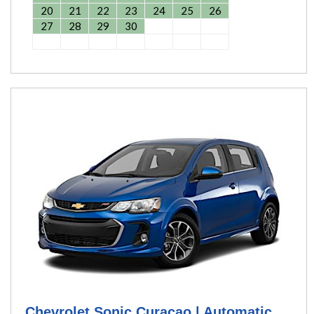
20
21
22
23
24
25
26
27
28
29
30
Chevrolet Sonic Curacao | Automatic