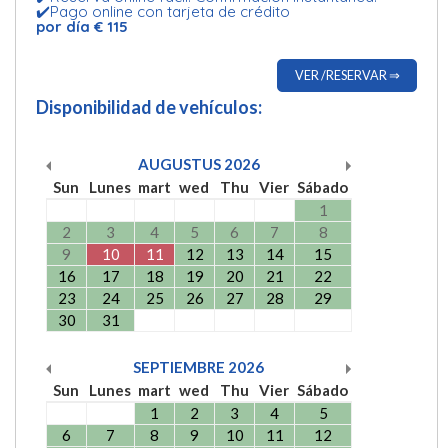
✔️Pago online con tarjeta de crédito
por día € 115
VER /RESERVAR ⇒
Disponibilidad de vehículos:
AUGUSTUS
2026
Sun
Lunes
mart
wed
Thu
Vier
Sábado
1
2
3
4
5
6
7
8
9
10
11
12
13
14
15
16
17
18
19
20
21
22
23
24
25
26
27
28
29
30
31
SEPTIEMBRE
2026
Sun
Lunes
mart
wed
Thu
Vier
Sábado
1
2
3
4
5
6
7
8
9
10
11
12