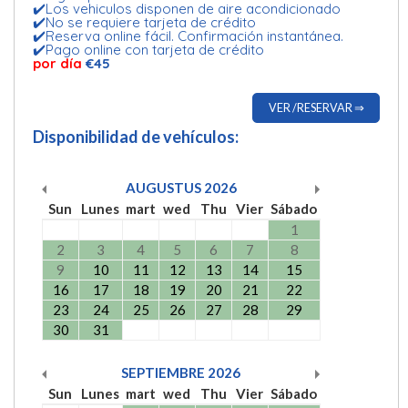
✔️Los vehiculos disponen de aire acondicionado
✔️No se requiere tarjeta de crédito
✔️Reserva online fácil. Confirmación instantánea.
✔️Pago online con tarjeta de crédito
por día
€45
VER /RESERVAR ⇒
Disponibilidad de vehículos:
AUGUSTUS
2026
Sun
Lunes
mart
wed
Thu
Vier
Sábado
1
2
3
4
5
6
7
8
9
10
11
12
13
14
15
16
17
18
19
20
21
22
23
24
25
26
27
28
29
30
31
SEPTIEMBRE
2026
Sun
Lunes
mart
wed
Thu
Vier
Sábado