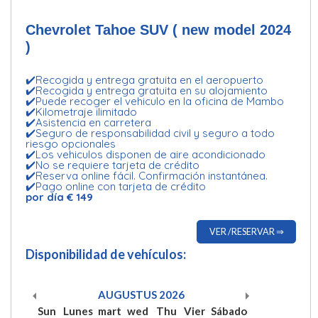
Chevrolet Tahoe SUV ( new model 2024
)
✔️Recogida y entrega gratuita en el aeropuerto
✔️Recogida y entrega gratuita en su alojamiento
✔️Puede recoger el vehiculo en la oficina de Mambo
✔️Kilometraje ilimitado
✔️Asistencia en carretera
✔️Seguro de responsabilidad civil y seguro a todo
riesgo opcionales
✔️Los vehiculos disponen de aire acondicionado
✔️No se requiere tarjeta de crédito
✔️Reserva online fácil. Confirmación instantánea.
✔️Pago online con tarjeta de crédito
por día € 149
VER /RESERVAR ⇒
Disponibilidad de vehículos:
AUGUSTUS
2026
Sun
Lunes
mart
wed
Thu
Vier
Sábado