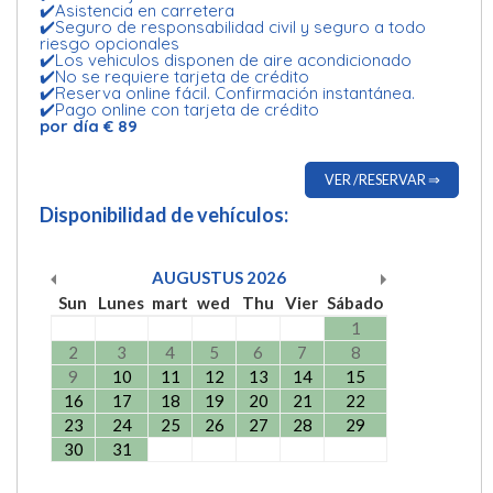
✔️Asistencia en carretera
✔️Seguro de responsabilidad civil y seguro a todo
riesgo opcionales
✔️Los vehiculos disponen de aire acondicionado
✔️No se requiere tarjeta de crédito
✔️Reserva online fácil. Confirmación instantánea.
✔️Pago online con tarjeta de crédito
por día € 89
VER /RESERVAR ⇒
Disponibilidad de vehículos:
AUGUSTUS
2026
Sun
Lunes
mart
wed
Thu
Vier
Sábado
1
2
3
4
5
6
7
8
9
10
11
12
13
14
15
16
17
18
19
20
21
22
23
24
25
26
27
28
29
30
31