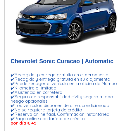
Chevrolet Sonic Curacao | Automatic
✔️Recogida y entrega gratuita en el aeropuerto
✔️Recogida y entrega gratuita en su alojamiento
✔️Puede recoger el vehiculo en la oficina de Mambo
✔️Kilometraje ilimitado
✔️Asistencia en carretera
✔️Seguro de responsabilidad civil y seguro a todo
riesgo opcionales
✔️Los vehiculos disponen de aire acondicionado
✔️No se requiere tarjeta de crédito
✔️Reserva online fácil. Confirmación instantánea.
✔️Pago online con tarjeta de crédito
por día
€ 45