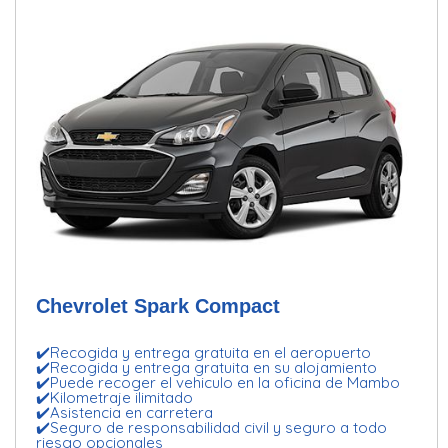
Chevrolet Spark Compact
✔️Recogida y entrega gratuita en el aeropuerto
✔️Recogida y entrega gratuita en su alojamiento
✔️Puede recoger el vehiculo en la oficina de Mambo
✔️Kilometraje ilimitado
✔️Asistencia en carretera
✔️Seguro de responsabilidad civil y seguro a todo
riesgo opcionales