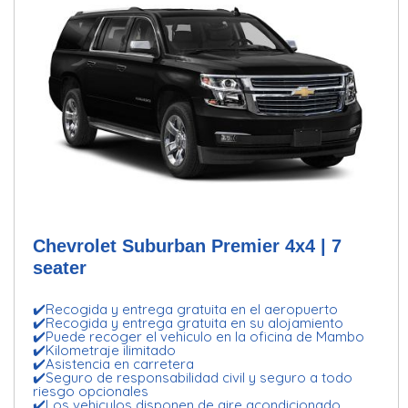
Chevrolet Suburban Premier 4x4 | 7
seater
✔️Recogida y entrega gratuita en el aeropuerto
✔️Recogida y entrega gratuita en su alojamiento
✔️Puede recoger el vehiculo en la oficina de Mambo
✔️Kilometraje ilimitado
✔️Asistencia en carretera
✔️Seguro de responsabilidad civil y seguro a todo
riesgo opcionales
✔️Los vehiculos disponen de aire acondicionado