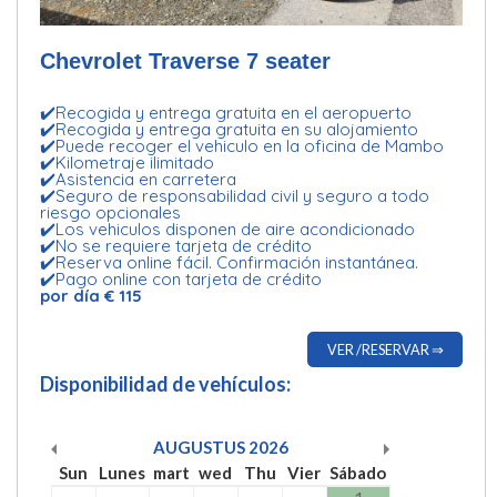
Chevrolet Traverse 7 seater
✔️Recogida y entrega gratuita en el aeropuerto
✔️Recogida y entrega gratuita en su alojamiento
✔️Puede recoger el vehiculo en la oficina de Mambo
✔️Kilometraje ilimitado
✔️Asistencia en carretera
✔️Seguro de responsabilidad civil y seguro a todo
riesgo opcionales
✔️Los vehiculos disponen de aire acondicionado
✔️No se requiere tarjeta de crédito
✔️Reserva online fácil. Confirmación instantánea.
✔️Pago online con tarjeta de crédito
por día € 115
VER /RESERVAR ⇒
Disponibilidad de vehículos:
AUGUSTUS
2026
Sun
Lunes
mart
wed
Thu
Vier
Sábado