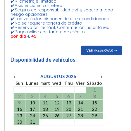
✔️Kilometraje ilimitado
✔️Asistencia en carretera
✔️Seguro de responsabilidad civil y seguro a todo
riesgo opcionales
✔️Los vehiculos disponen de aire acondicionado
✔️No se requiere tarjeta de crédito
✔️Reserva online fácil. Confirmación instantánea.
✔️Pago online con tarjeta de crédito
por día
€
45
VER /RESERVAR ⇒
Disponibilidad de vehículos:
AUGUSTUS
2026
Sun
Lunes
mart
wed
Thu
Vier
Sábado
1
2
3
4
5
6
7
8
9
10
11
12
13
14
15
16
17
18
19
20
21
22
23
24
25
26
27
28
29
30
31