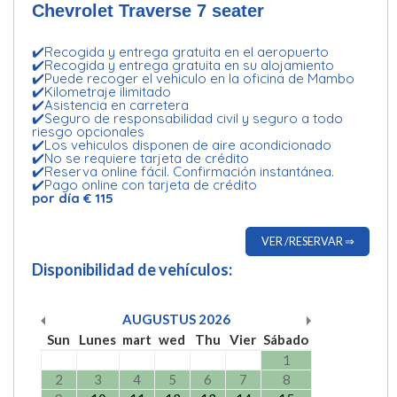
Chevrolet Traverse 7 seater
✔️Recogida y entrega gratuita en el aeropuerto
✔️Recogida y entrega gratuita en su alojamiento
✔️Puede recoger el vehiculo en la oficina de Mambo
✔️Kilometraje ilimitado
✔️Asistencia en carretera
✔️Seguro de responsabilidad civil y seguro a todo
riesgo opcionales
✔️Los vehiculos disponen de aire acondicionado
✔️No se requiere tarjeta de crédito
✔️Reserva online fácil. Confirmación instantánea.
✔️Pago online con tarjeta de crédito
por día € 115
VER /RESERVAR ⇒
Disponibilidad de vehículos:
AUGUSTUS
2026
Sun
Lunes
mart
wed
Thu
Vier
Sábado
1
2
3
4
5
6
7
8