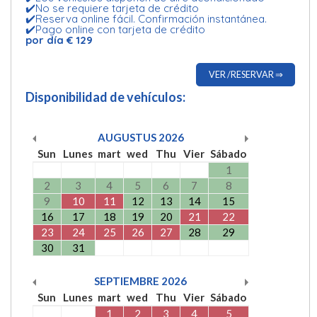
✔️No se requiere tarjeta de crédito
✔️Reserva online fácil. Confirmación instantánea.
✔️Pago online con tarjeta de crédito
por día € 129
VER /RESERVAR ⇒
Disponibilidad de vehículos:
AUGUSTUS
2026
Sun
Lunes
mart
wed
Thu
Vier
Sábado
1
2
3
4
5
6
7
8
9
10
11
12
13
14
15
16
17
18
19
20
21
22
23
24
25
26
27
28
29
30
31
SEPTIEMBRE
2026
Sun
Lunes
mart
wed
Thu
Vier
Sábado
1
2
3
4
5