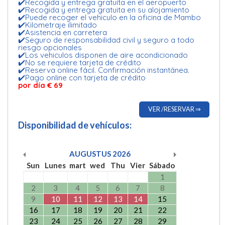
✔️Recogida y entrega gratuita en el aeropuerto
✔️Recogida y entrega gratuita en su alojamiento
✔️Puede recoger el vehiculo en la oficina de Mambo
✔️Kilometraje ilimitado
✔️Asistencia en carretera
✔️Seguro de responsabilidad civil y seguro a todo
riesgo opcionales
✔️Los vehiculos disponen de aire acondicionado
✔️No se requiere tarjeta de crédito
✔️Reserva online fácil. Confirmación instantánea.
✔️Pago online con tarjeta de crédito
por día
€ 69
VER /RESERVAR ⇒
Disponibilidad de vehículos:
AUGUSTUS
2026
Sun
Lunes
mart
wed
Thu
Vier
Sábado
1
2
3
4
5
6
7
8
9
10
11
12
13
14
15
16
17
18
19
20
21
22
23
24
25
26
27
28
29