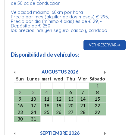
de 50 cc de conducción
Velocidad máxima: 60km por hora
Precio por mes (alquiler de dos meses) € 295, -
Precio por día (mínimo 4 días) es de € 29, -
Depósito de € 250 -
los precios incluyen seguro, casco y candado
VER /RESERVAR ⇒
Disponibilidad de vehículos:
AUGUSTUS
2026
Sun
Lunes
mart
wed
Thu
Vier
Sábado
1
2
3
4
5
6
7
8
9
10
11
12
13
14
15
16
17
18
19
20
21
22
23
24
25
26
27
28
29
30
31
SEPTIEMBRE
2026