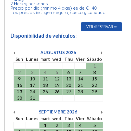
2 Harley personas
Precio por día (mínimo 4 días) es de € 140
Los precios incluyen seguro, casco y candado
VER /RESERVAR ⇒
Disponibilidad de vehículos:
AUGUSTUS
2026
Sun
Lunes
mart
wed
Thu
Vier
Sábado
1
2
3
4
5
6
7
8
9
10
11
12
13
14
15
16
17
18
19
20
21
22
23
24
25
26
27
28
29
30
31
SEPTIEMBRE
2026
Sun
Lunes
mart
wed
Thu
Vier
Sábado
1
2
3
4
5