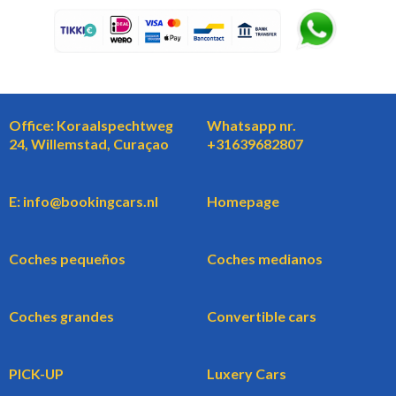
Office: Koraalspechtweg
Whatsapp nr.
24, Willemstad, Curaçao
+31639682807
E: info@bookingcars.nl
Homepage
Coches pequeños
Coches medianos
Coches grandes
Convertible cars
PICK-UP
Luxery Cars