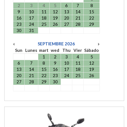
2
3
4
5
6
7
8
9
10
11
12
13
14
15
16
17
18
19
20
21
22
23
24
25
26
27
28
29
30
31
SEPTIEMBRE
2026
Sun
Lunes
mart
wed
Thu
Vier
Sábado
1
2
3
4
5
6
7
8
9
10
11
12
13
14
15
16
17
18
19
20
21
22
23
24
25
26
27
28
29
30