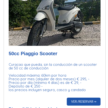
50cc Piaggio Scooter
Curacao que pueda, sin la conducción de un scooter
de 50 cc de conducción
Velocidad máxima: 60km por hora
Precio por mes (alquiler de dos meses) € 295, -
Precio por día (mínimo 4 días) es de € 29, -
Depósito de € 250 -
los precios incluyen seguro, casco y candado
VER /RESERVAR ⇒