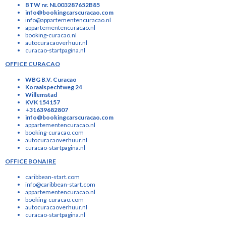
BTW nr. NL003287652B85
info@bookingcarscuracao.com
info@appartementencuracao.nl
appartementencuracao.nl
booking-curacao.nl
autocuracaoverhuur.nl
curacao-startpagina.nl
OFFICE CURACAO
WBG B.V. Curacao
Koraalspechtweg 24
Willemstad
KVK 154157
+31639682807
info@bookingcarscuracao.com
appartementencuracao.nl
booking-curacao.com
autocuracaoverhuur.nl
curacao-startpagina.nl
OFFICE BONAIRE
caribbean-start.com
info@caribbean-start.com
appartementencuracao.nl
booking-curacao.com
autocuracaoverhuur.nl
curacao-startpagina.nl