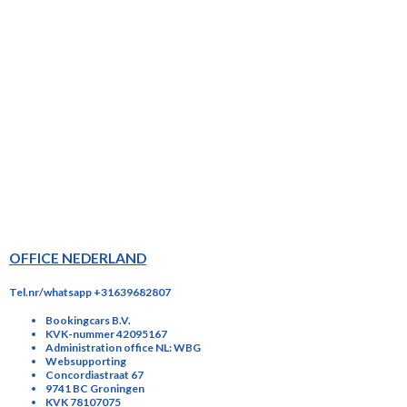
OFFICE NEDERLAND
Tel.nr/whatsapp +31639682807
Bookingcars B.V.
KVK-nummer 42095167
Administration office NL: WBG
Websupporting
Concordiastraat 67
9741 BC Groningen
KVK 78107075