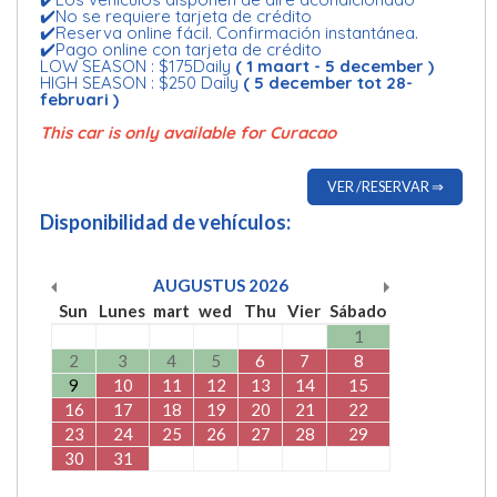
✔️No se requiere tarjeta de crédito
✔️Reserva online fácil. Confirmación instantánea.
✔️Pago online con tarjeta de crédito
LOW SEASON : $175Daily
( 1 maart - 5 december )
HIGH SEASON : $250 Daily
( 5 december tot 28-
februari )
This car is only available for Curacao
VER /RESERVAR ⇒
Disponibilidad de vehículos:
AUGUSTUS
2026
Sun
Lunes
mart
wed
Thu
Vier
Sábado
1
2
3
4
5
6
7
8
9
10
11
12
13
14
15
16
17
18
19
20
21
22
23
24
25
26
27
28
29
30
31