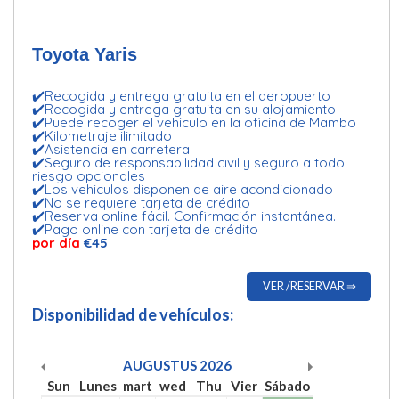
Toyota Yaris
✔️Recogida y entrega gratuita en el aeropuerto
✔️Recogida y entrega gratuita en su alojamiento
✔️Puede recoger el vehiculo en la oficina de Mambo
✔️Kilometraje ilimitado
✔️Asistencia en carretera
✔️Seguro de responsabilidad civil y seguro a todo
riesgo opcionales
✔️Los vehiculos disponen de aire acondicionado
✔️No se requiere tarjeta de crédito
✔️Reserva online fácil. Confirmación instantánea.
✔️Pago online con tarjeta de crédito
por día
€45
VER /RESERVAR ⇒
Disponibilidad de vehículos:
AUGUSTUS
2026
Sun
Lunes
mart
wed
Thu
Vier
Sábado