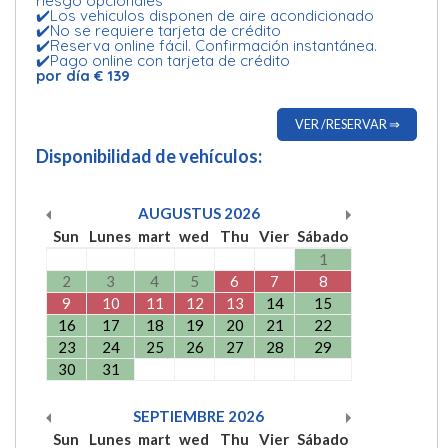
riesgo opcionales
✔️Los vehiculos disponen de aire acondicionado
✔️No se requiere tarjeta de crédito
✔️Reserva online fácil. Confirmación instantánea.
✔️Pago online con tarjeta de crédito
por día € 139
VER /RESERVAR ⇒
Disponibilidad de vehículos:
AUGUSTUS
2026
Sun
Lunes
mart
wed
Thu
Vier
Sábado
1
2
3
4
5
6
7
8
9
10
11
12
13
14
15
16
17
18
19
20
21
22
23
24
25
26
27
28
29
30
31
SEPTIEMBRE
2026
Sun
Lunes
mart
wed
Thu
Vier
Sábado