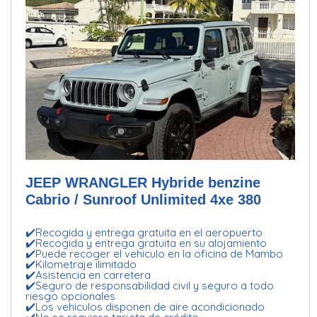
JEEP WRANGLER Hybride benzine
Cabrio / Sunroof Unlimited 4xe 380
✔️Recogida y entrega gratuita en el aeropuerto
✔️Recogida y entrega gratuita en su alojamiento
✔️Puede recoger el vehiculo en la oficina de Mambo
✔️Kilometraje ilimitado
✔️Asistencia en carretera
✔️Seguro de responsabilidad civil y seguro a todo
riesgo opcionales
✔️Los vehiculos disponen de aire acondicionado