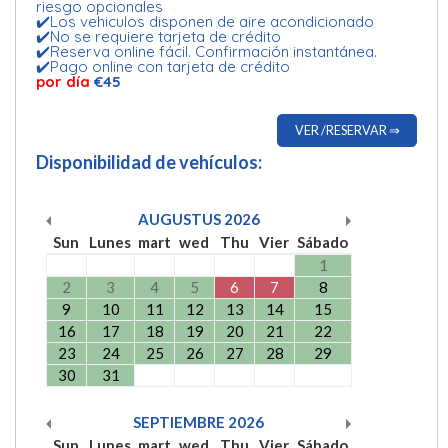
riesgo opcionales
✔️Los vehiculos disponen de aire acondicionado
✔️No se requiere tarjeta de crédito
✔️Reserva online fácil. Confirmación instantánea.
✔️Pago online con tarjeta de crédito
por día
€45
VER /RESERVAR ⇒
Disponibilidad de vehículos:
AUGUSTUS
2026
Sun
Lunes
mart
wed
Thu
Vier
Sábado
1
2
3
4
5
6
7
8
9
10
11
12
13
14
15
16
17
18
19
20
21
22
23
24
25
26
27
28
29
30
31
SEPTIEMBRE
2026
Sun
Lunes
mart
wed
Thu
Vier
Sábado