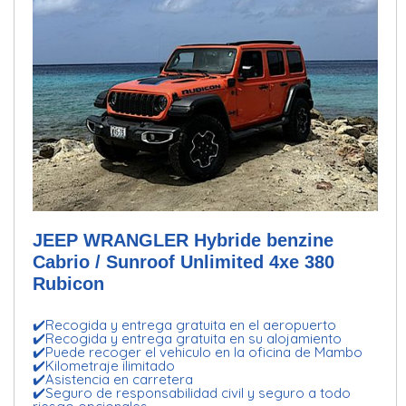
JEEP WRANGLER Hybride benzine
Cabrio / Sunroof Unlimited 4xe 380
Rubicon
✔️Recogida y entrega gratuita en el aeropuerto
✔️Recogida y entrega gratuita en su alojamiento
✔️Puede recoger el vehiculo en la oficina de Mambo
✔️Kilometraje ilimitado
✔️Asistencia en carretera
✔️Seguro de responsabilidad civil y seguro a todo