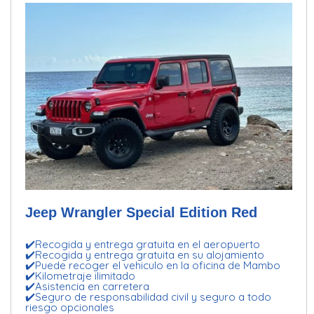
Jeep Wrangler Special Edition Red
✔️Recogida y entrega gratuita en el aeropuerto
✔️Recogida y entrega gratuita en su alojamiento
✔️Puede recoger el vehiculo en la oficina de Mambo
✔️Kilometraje ilimitado
✔️Asistencia en carretera
✔️Seguro de responsabilidad civil y seguro a todo
riesgo opcionales