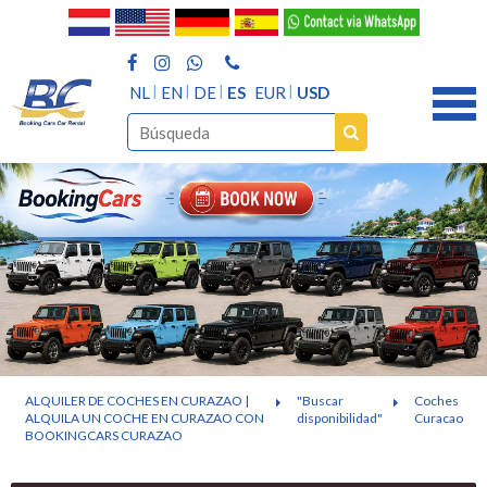
NL
EN
DE
ES
EUR
USD
ALQUILER DE COCHES EN CURAZAO |
"Buscar
Coches
ALQUILA UN COCHE EN CURAZAO CON
disponibilidad"
Curacao
BOOKINGCARS CURAZAO