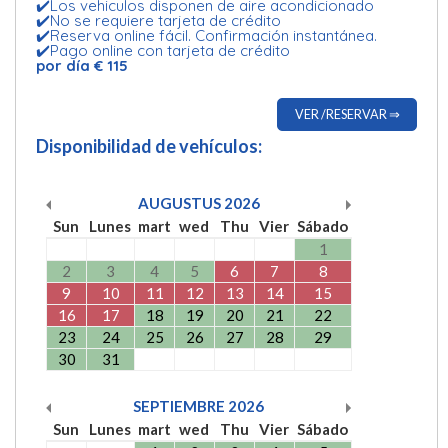
✔️Los vehiculos disponen de aire acondicionado
✔️No se requiere tarjeta de crédito
✔️Reserva online fácil. Confirmación instantánea.
✔️Pago online con tarjeta de crédito
por día € 115
VER /RESERVAR ⇒
Disponibilidad de vehículos:
AUGUSTUS
2026
Sun
Lunes
mart
wed
Thu
Vier
Sábado
1
2
3
4
5
6
7
8
9
10
11
12
13
14
15
16
17
18
19
20
21
22
23
24
25
26
27
28
29
30
31
SEPTIEMBRE
2026
Sun
Lunes
mart
wed
Thu
Vier
Sábado