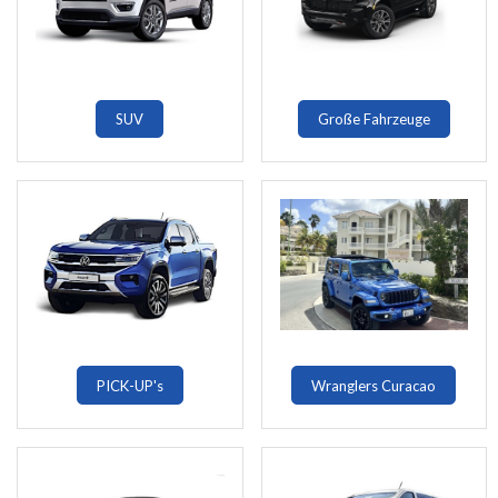
SUV
Große Fahrzeuge
PICK-UP's
Wranglers Curacao