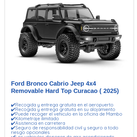
Ford Bronco Cabrio Jeep 4x4
Removable Hard Top Curacao ( 2025)
✔️Recogida y entrega gratuita en el aeropuerto
✔️Recogida y entrega gratuita en su alojamiento
✔️Puede recoger el vehiculo en la oficina de Mambo
✔️Kilometraje ilimitado
✔️Asistencia en carretera
✔️Seguro de responsabilidad civil y seguro a todo
riesgo opcionales
✔️Los vehiculos disponen de aire acondicionado