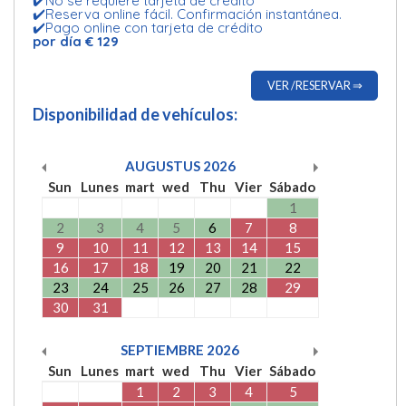
✔️No se requiere tarjeta de crédito
✔️Reserva online fácil. Confirmación instantánea.
✔️Pago online con tarjeta de crédito
por día € 129
VER /RESERVAR ⇒
Disponibilidad de vehículos:
AUGUSTUS
2026
Sun
Lunes
mart
wed
Thu
Vier
Sábado
1
2
3
4
5
6
7
8
9
10
11
12
13
14
15
16
17
18
19
20
21
22
23
24
25
26
27
28
29
30
31
SEPTIEMBRE
2026
Sun
Lunes
mart
wed
Thu
Vier
Sábado
1
2
3
4
5