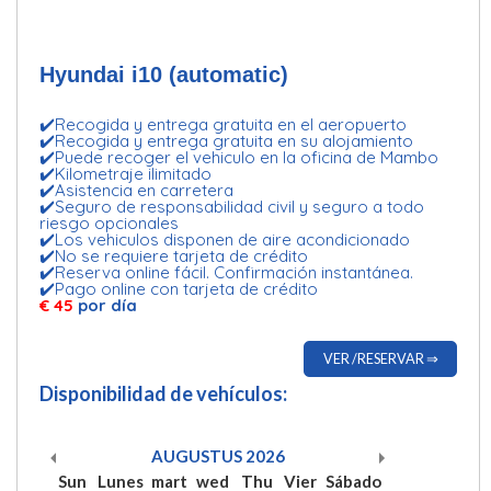
Hyundai i10 (automatic)
✔️Recogida y entrega gratuita en el aeropuerto
✔️Recogida y entrega gratuita en su alojamiento
✔️Puede recoger el vehiculo en la oficina de Mambo
✔️Kilometraje ilimitado
✔️Asistencia en carretera
✔️Seguro de responsabilidad civil y seguro a todo
riesgo opcionales
✔️Los vehiculos disponen de aire acondicionado
✔️No se requiere tarjeta de crédito
✔️Reserva online fácil. Confirmación instantánea.
✔️Pago online con tarjeta de crédito
€ 45
por día
VER /RESERVAR ⇒
Disponibilidad de vehículos:
AUGUSTUS
2026
Sun
Lunes
mart
wed
Thu
Vier
Sábado