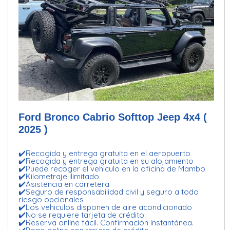
Ford Bronco Cabrio Softtop Jeep 4x4 (
2025 )
✔️Recogida y entrega gratuita en el aeropuerto
✔️Recogida y entrega gratuita en su alojamiento
✔️Puede recoger el vehiculo en la oficina de Mambo
✔️Kilometraje ilimitado
✔️Asistencia en carretera
✔️Seguro de responsabilidad civil y seguro a todo
riesgo opcionales
✔️Los vehiculos disponen de aire acondicionado
✔️No se requiere tarjeta de crédito
✔️Reserva online fácil. Confirmación instantánea.