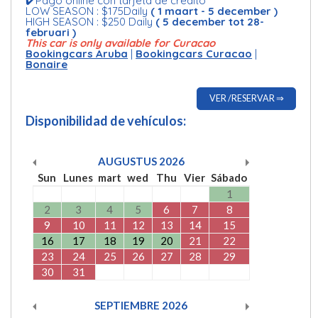
✔️Pago online con tarjeta de crédito
LOW SEASON : $175Daily
( 1 maart - 5 december )
HIGH SEASON : $250 Daily
( 5 december tot 28-
februari )
This car is only available for Curacao
Bookingcars Aruba
|
Bookingcars Curacao
|
Bonaire
VER /RESERVAR ⇒
Disponibilidad de vehículos:
AUGUSTUS
2026
Sun
Lunes
mart
wed
Thu
Vier
Sábado
1
2
3
4
5
6
7
8
9
10
11
12
13
14
15
16
17
18
19
20
21
22
23
24
25
26
27
28
29
30
31
SEPTIEMBRE
2026