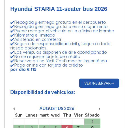
Hyundai STARIA 11-seater bus 2026
✔️Recogida y entrega gratuita en el aeropuerto
✔️Recogida y entrega gratuita en su alojamiento
✔️Puede recoger el vehiculo en la oficina de Mambo
✔️Kilometraje ilimitado
✔️Asistencia en carretera
✔️Seguro de responsabilidad civil y seguro a todo
riesgo opcionales
✔️Los vehiculos disponen de aire acondicionado
✔️No se requiere tarjeta de crédito
✔️Reserva online fácil. Confirmación instantánea.
✔️Pago online con tarjeta de crédito
por día € 115
VER /RESERVAR ⇒
Disponibilidad de vehículos:
AUGUSTUS
2026
Sun
Lunes
mart
wed
Thu
Vier
Sábado
1
2
3
4
5
6
7
8