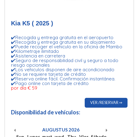
Kia K5 ( 2025 )
✔️Recogida y entrega gratuita en el aeropuerto
✔️Recogida y entrega gratuita en su alojamiento
✔️Puede recoger el vehiculo en la oficina de Mambo
✔️Kilometraje ilimitado
✔️Asistencia en carretera
✔️Seguro de responsabilidad civil y seguro a todo
riesgo opcionales
✔️Los vehiculos disponen de aire acondicionado
✔️No se requiere tarjeta de crédito
✔️Reserva online fácil. Confirmación instantánea.
✔️Pago online con tarjeta de crédito
por día € 59
VER /RESERVAR ⇒
Disponibilidad de vehículos:
AUGUSTUS
2026
Sun
Lunes
mart
wed
Thu
Vier
Sábado