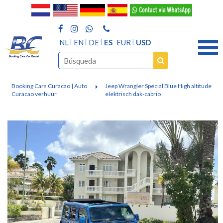
NL
EN
DE
ES
EUR
USD
Booking Cars Curacao | Auto
Jeep Wrangler Special Blue High altitude
Curacao verhuur
elektrisch dak-cabrio