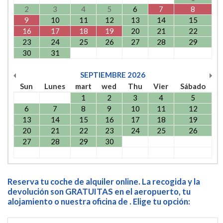
2
3
4
5
6
7
8
9
10
11
12
13
14
15
16
17
18
19
20
21
22
23
24
25
26
27
28
29
30
31
SEPTIEMBRE
2026
Sun
Lunes
mart
wed
Thu
Vier
Sábado
1
2
3
4
5
6
7
8
9
10
11
12
13
14
15
16
17
18
19
20
21
22
23
24
25
26
27
28
29
30
Reserva tu coche de alquiler online. La recogida y la
devolución son GRATUITAS en el aeropuerto, tu
alojamiento o nuestra oficina de . Elige tu opción: