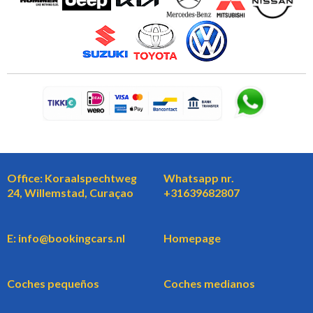
Office: Koraalspechtweg
Whatsapp nr.
24, Willemstad, Curaçao
+31639682807
E: info@bookingcars.nl
Homepage
Coches pequeños
Coches medianos