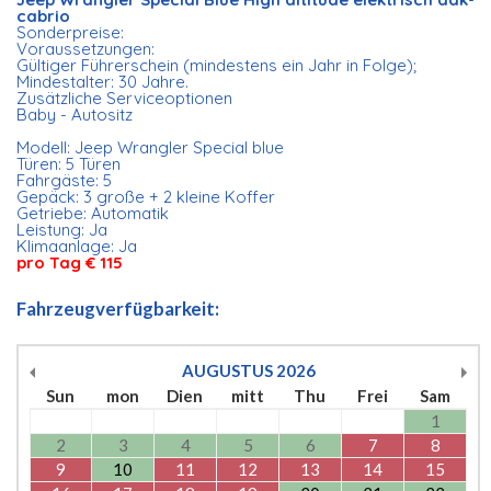
cabrio
Sonderpreise:
Voraussetzungen:
Gültiger Führerschein (mindestens ein Jahr in Folge);
Mindestalter: 30 Jahre.
Zusätzliche Serviceoptionen
Baby - Autositz
Modell: Jeep Wrangler Special blue
Türen: 5 Türen
Fahrgäste: 5
Gepäck: 3 große + 2 kleine Koffer
Getriebe: Automatik
Leistung: Ja
Klimaanlage: Ja
pro Tag € 115
Fahrzeugverfügbarkeit:
AUGUSTUS
2026
Sun
mon
Dien
mitt
Thu
Frei
Sam
1
2
3
4
5
6
7
8
9
10
11
12
13
14
15