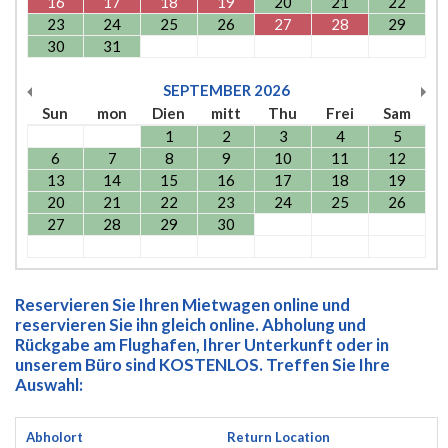
16
17
18
19
20
21
22
23
24
25
26
27
28
29
30
31
SEPTEMBER
2026
Sun
mon
Dien
mitt
Thu
Frei
Sam
1
2
3
4
5
6
7
8
9
10
11
12
13
14
15
16
17
18
19
20
21
22
23
24
25
26
27
28
29
30
Reservieren Sie Ihren Mietwagen online und
reservieren Sie ihn gleich online. Abholung und
Rückgabe am Flughafen, Ihrer Unterkunft oder in
unserem Büro sind KOSTENLOS. Treffen Sie Ihre
Auswahl:
Abholort
Return Location