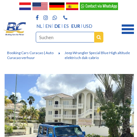
NL
EN
DE
ES
EUR
USD
Booking Cars Curacao | Auto
Jeep Wrangler Special Blue High altitude
Curacao verhuur
elektrisch dak-cabrio