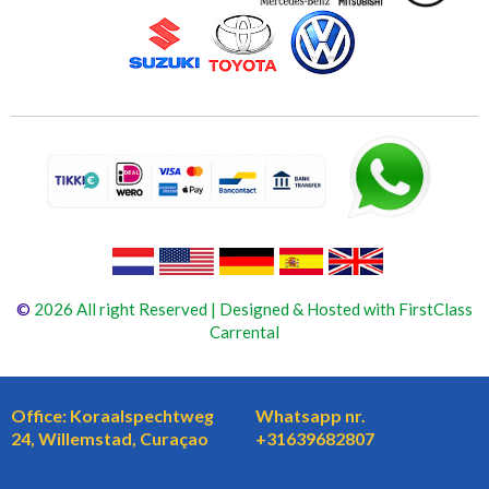
©
2026 All right Reserved | Designed & Hosted with FirstClass
Carrental
Office: Koraalspechtweg
Whatsapp nr.
24, Willemstad, Curaçao
+31639682807