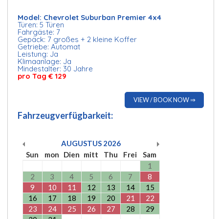
Model: Chevrolet Suburban Premier 4x4
Türen: 5 Türen
Fahrgäste: 7
Gepäck: 7 großes + 2 kleine Koffer
Getriebe: Automat
Leistung: Ja
Klimaanlage: Ja
Mindestalter: 30 Jahre
pro Tag € 129
VIEW / BOOK NOW ⇒
Fahrzeugverfügbarkeit:
AUGUSTUS
2026
Sun
mon
Dien
mitt
Thu
Frei
Sam
1
2
3
4
5
6
7
8
9
10
11
12
13
14
15
16
17
18
19
20
21
22
23
24
25
26
27
28
29