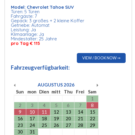
Model: Chevrolet Tahoe SUV
Türen: 5 Türen
Fahrgäste: 7
Gepäck: 3 großes + 2 kleine Koffer
Getriebe: Automat
Leistung: Ja
Klimaanlage: Ja
Mindestalter: 25 Jahre
pro Tag € 115
VIEW / BOOK NOW ⇒
Fahrzeugverfügbarkeit:
AUGUSTUS
2026
Sun
mon
Dien
mitt
Thu
Frei
Sam
1
2
3
4
5
6
7
8
9
10
11
12
13
14
15
16
17
18
19
20
21
22
23
24
25
26
27
28
29
30
31