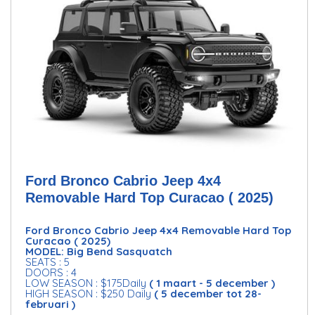
Ford Bronco Cabrio Jeep 4x4
Removable Hard Top Curacao ( 2025)
Ford Bronco Cabrio Jeep 4x4 Removable Hard Top
Curacao ( 2025)
MODEL: Big Bend Sasquatch
SEATS : 5
DOORS : 4
LOW SEASON : $175Daily
( 1 maart - 5 december )
HIGH SEASON : $250 Daily
( 5 december tot 28-
februari )