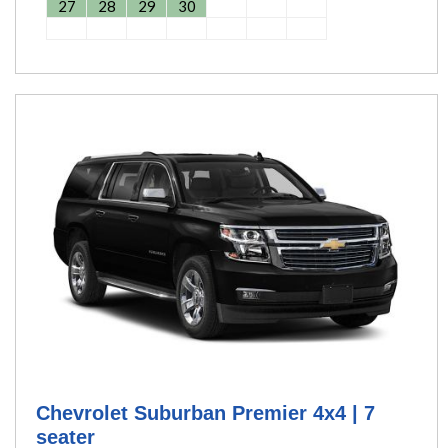
27
28
29
30
Chevrolet Suburban Premier 4x4 | 7
seater