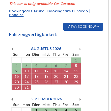
This car is only available for Curacao
Bookingcars Aruba
|
Bookingcars Curacao
|
Bonaire
VIEW / BOOK NOW ⇒
Fahrzeugverfügbarkeit:
AUGUSTUS
2026
Sun
mon
Dien
mitt
Thu
Frei
Sam
1
2
3
4
5
6
7
8
9
10
11
12
13
14
15
16
17
18
19
20
21
22
23
24
25
26
27
28
29
30
31
SEPTEMBER
2026
Sun
mon
Dien
mitt
Thu
Frei
Sam
1
2
3
4
5