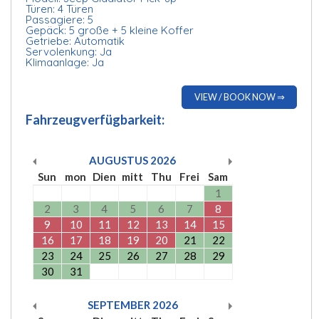
Türen: 4 Türen
Passagiere: 5
Gepäck: 5 große + 5 kleine Koffer
Getriebe: Automatik
Servolenkung: Ja
Klimaanlage: Ja
VIEW / BOOK NOW ⇒
Fahrzeugverfügbarkeit:
AUGUSTUS
2026
Sun
mon
Dien
mitt
Thu
Frei
Sam
1
2
3
4
5
6
7
8
9
10
11
12
13
14
15
16
17
18
19
20
21
22
23
24
25
26
27
28
29
30
31
SEPTEMBER
2026