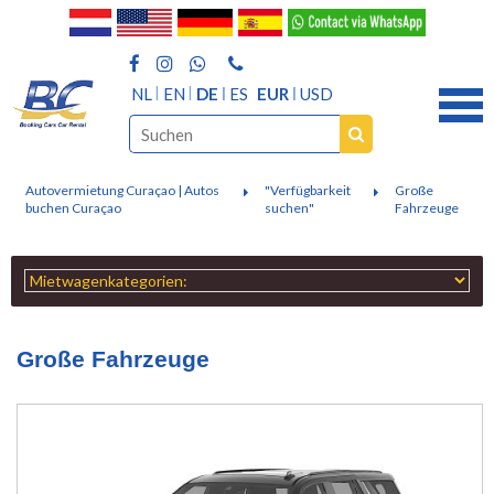
NL
EN
DE
ES
EUR
USD
Autovermietung Curaçao | Autos
"Verfügbarkeit
Große
buchen Curaçao
suchen"
Fahrzeuge
Große Fahrzeuge