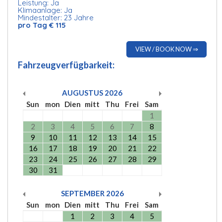
Leistung: Ja
Klimaanlage: Ja
Mindestalter: 23 Jahre
pro Tag € 115
VIEW / BOOK NOW ⇒
Fahrzeugverfügbarkeit:
AUGUSTUS
2026
Sun
mon
Dien
mitt
Thu
Frei
Sam
1
2
3
4
5
6
7
8
9
10
11
12
13
14
15
16
17
18
19
20
21
22
23
24
25
26
27
28
29
30
31
SEPTEMBER
2026
Sun
mon
Dien
mitt
Thu
Frei
Sam
1
2
3
4
5