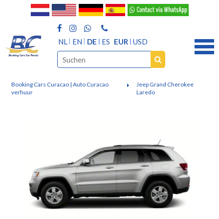
NL
EN
DE
ES
EUR
USD
Booking Cars Curacao | Auto Curacao
Jeep Grand Cherokee
verhuur
Laredo