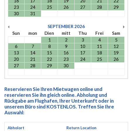
16
17
18
19
20
21
22
23
24
25
26
27
28
29
30
31
SEPTEMBER
2026
Sun
mon
Dien
mitt
Thu
Frei
Sam
1
2
3
4
5
6
7
8
9
10
11
12
13
14
15
16
17
18
19
20
21
22
23
24
25
26
27
28
29
30
Reservieren Sie Ihren Mietwagen online und
reservieren Sie ihn gleich online. Abholung und
Rückgabe am Flughafen, Ihrer Unterkunft oder in
unserem Büro sind KOSTENLOS. Treffen Sie Ihre
Auswahl:
Abholort
Return Location