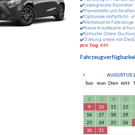
✔️Unbegrenzte Kilometer
✔️Pannenhilfe und Straße
✔️Optionale Haftpflicht- 
✔️Klimatisierte Fahrzeuge
✔️Keine Kreditkarte erfor
✔️Einfache Online-Buchung
✔️Zahlung online mit iDeal
pro Tag
€45
Fahrzeugverfügbarkei
AUGUSTUS
Sun
mon
Dien
mitt
2
3
4
5
9
10
11
12
16
17
18
19
23
24
25
26
30
31