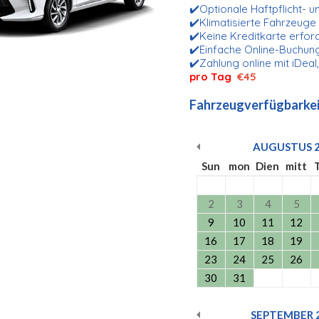
✔️Optionale Haftpflicht- 
✔️Klimatisierte Fahrzeuge
✔️Keine Kreditkarte erfor
✔️Einfache Online-Buchung
✔️Zahlung online mit iDeal
pro Tag
€45
Fahrzeugverfügbarkei
AUGUSTUS
Sun
mon
Dien
mitt
2
3
4
5
9
10
11
12
16
17
18
19
23
24
25
26
30
31
SEPTEMBER