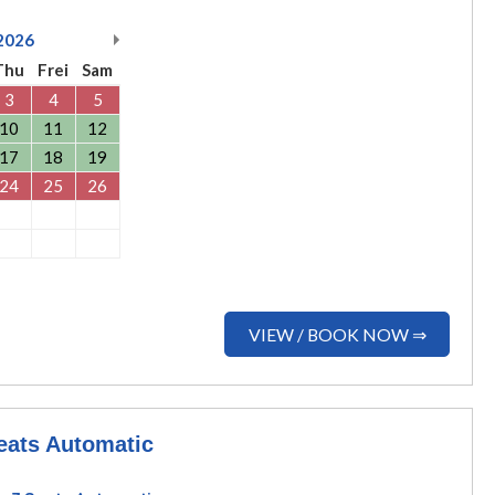
2026
Thu
Frei
Sam
3
4
5
10
11
12
17
18
19
24
25
26
VIEW / BOOK NOW ⇒
ats Automatic