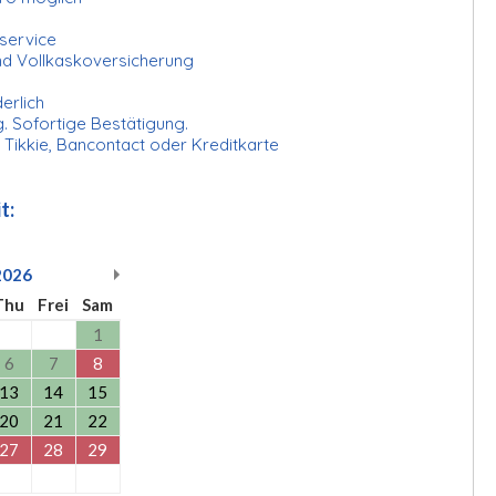
nservice
und Vollkaskoversicherung
derlich
. Sofortige Bestätigung.
, Tikkie, Bancontact oder Kreditkarte
t:
2026
Thu
Frei
Sam
1
6
7
8
13
14
15
20
21
22
27
28
29