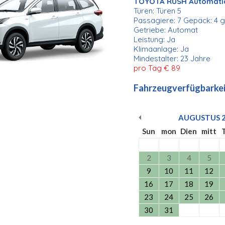
TOYOTA RUSH Automatic
Türen: Türen 5
Passagiere: 7 Gepäck: 4 
Getriebe: Automat
Leistung: Ja
Klimaanlage: Ja
Mindestalter: 23 Jahre
pro Tag € 89
Fahrzeugverfügbarkei
AUGUSTUS
Sun
mon
Dien
mitt
2
3
4
5
9
10
11
12
16
17
18
19
23
24
25
26
30
31