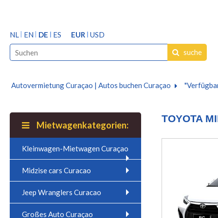
NL
EN
DE
ES
EUR
USD
suche
Autovermietung Curaçao | Autos buchen Curaçao
"Verfügbar
TOYOTA M
Mietwagenkategorien:
Kleinwagen-Mietwagen Curaçao
Midzise cars Curacao
Jeep Wranglers Curacao
Großes Auto Curaçao