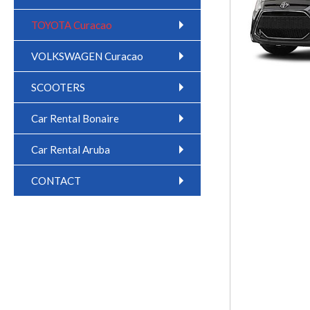
TOYOTA Curacao
VOLKSWAGEN Curacao
SCOOTERS
Car Rental Bonaire
Car Rental Aruba
CONTACT