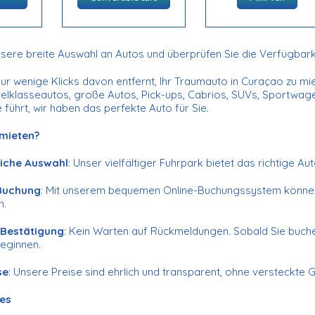
sere breite Auswahl an Autos und überprüfen Sie die Verfügbarkei
 nur wenige Klicks davon entfernt, Ihr Traumauto in Curaçao zu m
ttelklasseautos, große Autos, Pick-ups, Cabrios, SUVs, Sportwa
 führt, wir haben das perfekte Auto für Sie.
mieten?
iche Auswahl
: Unser vielfältiger Fuhrpark bietet das richtige 
Buchung
: Mit unserem bequemen Online-Buchungssystem können S
n.
 Bestätigung
: Kein Warten auf Rückmeldungen. Sobald Sie buchen
beginnen.
se
: Unsere Preise sind ehrlich und transparent, ohne versteckte 
 es