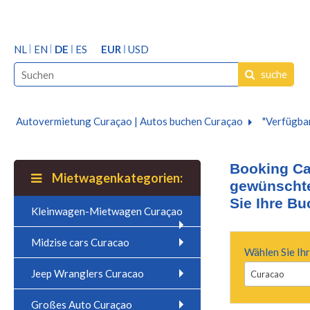
NL
EN
DE
ES
EUR
USD
suche
Autovermietung Curaçao | Autos buchen Curaçao
"Verfügbar
Booking Ca
Mietwagenkategorien:
gewünschte
Sie Ihre Bu
Kleinwagen-Mietwagen Curaçao
Midzise cars Curacao
Wählen Sie Ihr
Jeep Wranglers Curacao
Curacao
Großes Auto Curaçao