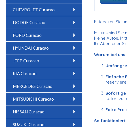
CHEVROLET Curacao
Entdecken Sie un
DODGE Curacao
Mit uns sind Sie
FORD Curacao
kleine Autos, Mi
Ihr Abenteuer Sie
HYUNDAI Curacao
Warum bei uns 
JEEP Curacao
Umfangre
KIA Curacao
Einfache 
reserviere
MERCEDES Curacao
Sofortige
sofort zu 
MITSUBISHI Curacao
Faire Prei
NISSAN Curacao
So funktioniert
SUZUKI Curacao