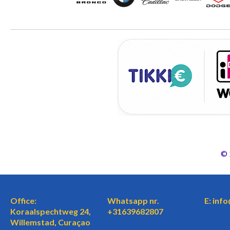
©
Office:
Whatsapp nr.
E: inf
Koraalspechtweg 24,
+31639682807
Willemstad, Curaçao