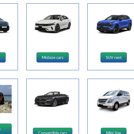
s
Midsize cars
SUV rent
s
Convertible cars
Mini Van