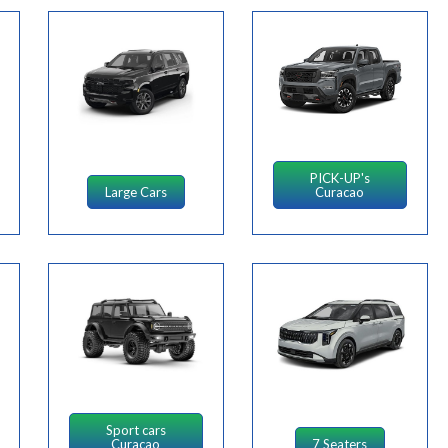
PICK-UP's
Large Cars
Curacao
Sport cars
Curacao
7 Seaters