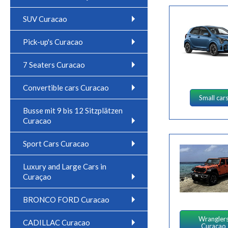
SUV Curacao
Pick-up's Curacao
7 Seaters Curacao
Convertible cars Curacao
Small car
Busse mit 9 bis 12 Sitzplätzen
Curacao
Sport Cars Curacao
Luxury and Large Cars in
Curaçao
BRONCO FORD Curacao
Wrangler
CADILLAC Curacao
Curacao