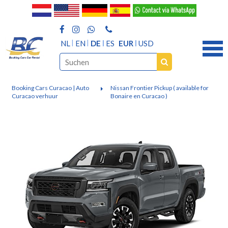
NL
EN
DE
ES
EUR
USD
Booking Cars Curacao | Auto
Nissan Frontier Pickup ( available for
Curacao verhuur
Bonaire en Curacao )