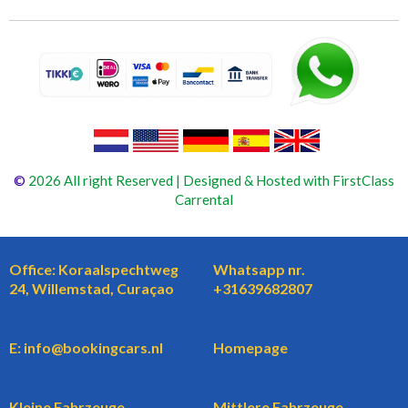
©
2026 All right Reserved | Designed & Hosted with FirstClass
Carrental
Office: Koraalspechtweg
Whatsapp nr.
24, Willemstad, Curaçao
+31639682807
E: info@bookingcars.nl
Homepage
Kleine Fahrzeuge
Mittlere Fahrzeuge