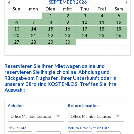
SEPTEMBER
2026
Sun
mon
Dien
mitt
Thu
Frei
Sam
1
2
3
4
5
6
7
8
9
10
11
12
13
14
15
16
17
18
19
20
21
22
23
24
25
26
27
28
29
30
Reservieren Sie Ihren Mietwagen online und
reservieren Sie ihn gleich online. Abholung und
Rückgabe am Flughafen, Ihrer Unterkunft oder in
unserem Büro sind KOSTENLOS. Treffen Sie Ihre
Auswahl:
Abholort
Return Location
Office Mambo Curacao
Office Mambo Curacao
Pickup Date
Return Time / Return Date