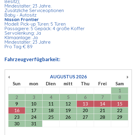
Besitz);
Mindestalter: 23 Jahre.
Zusätzliche Serviceoptionen
Baby - Autositz
Nissan Frontier
Modell: Pick-up Türen: 5 Türen
Passagiere: 5 Gepäck: 4 große Koffer
Servolenkung: Ja
Klimaanlage: Ja
Mindestalter: 23 Jahre
Pro Tag € 89
Fahrzeugverfügbarkeit:
AUGUSTUS
2026
Sun
mon
Dien
mitt
Thu
Frei
Sam
1
2
3
4
5
6
7
8
9
10
11
12
13
14
15
16
17
18
19
20
21
22
23
24
25
26
27
28
29
30
31