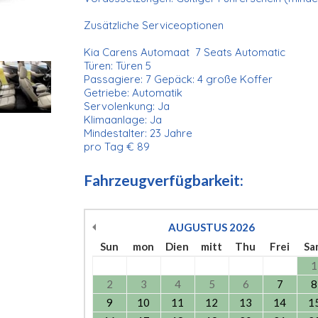
Zusätzliche Serviceoptionen
Kia Carens Automaat 7 Seats Automatic
Türen: Türen 5
Passagiere: 7 Gepäck: 4 große Koffer
Getriebe: Automatik
Servolenkung: Ja
Klimaanlage: Ja
Mindestalter: 23 Jahre
pro Tag € 89
Fahrzeugverfügbarkeit:
AUGUSTUS
2026
Sun
mon
Dien
mitt
Thu
Frei
Sa
1
2
3
4
5
6
7
8
9
10
11
12
13
14
1