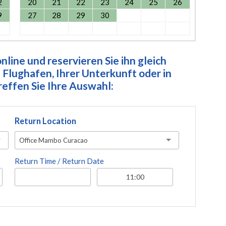
2
20
21
22
23
24
25
26
9
27
28
29
30
line und reservieren Sie ihn gleich
Flughafen, Ihrer Unterkunft oder in
ffen Sie Ihre Auswahl:
Return Location
Office Mambo Curacao
Return Time / Return Date