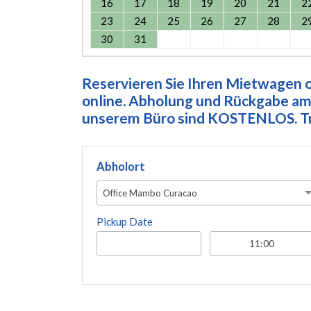
16
17
18
19
20
21
2
23
24
25
26
27
28
2
30
31
Reservieren Sie Ihren Mietwagen on
online. Abholung und Rückgabe am 
unserem Büro sind KOSTENLOS. Tre
Abholort
Office Mambo Curacao
Pickup Date