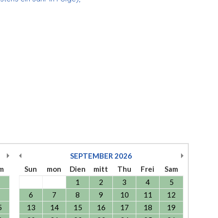
SEPTEMBER
2026
m
Sun
mon
Dien
mitt
Thu
Frei
Sam
1
2
3
4
5
6
7
8
9
10
11
12
5
13
14
15
16
17
18
19