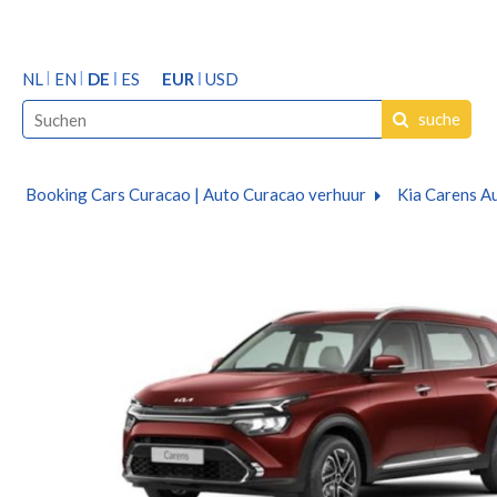
NL
EN
DE
ES
EUR
USD
suche
Booking Cars Curacao | Auto Curacao verhuur
Kia Carens A