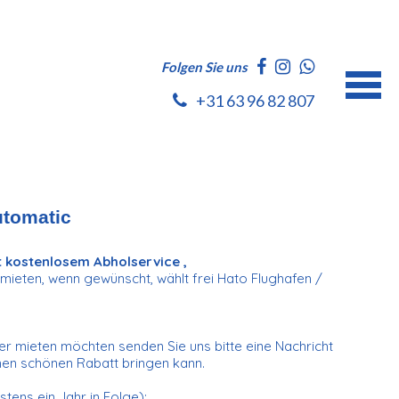
Folgen Sie uns
+31 63 96 82 807
utomatic
t kostenlosem Abholservice ,
 mieten, wenn gewünscht, wählt frei Hato Flughafen /
r mieten möchten senden Sie uns bitte eine Nachricht
inen schönen Rabatt bringen kann.
tens ein Jahr in Folge);