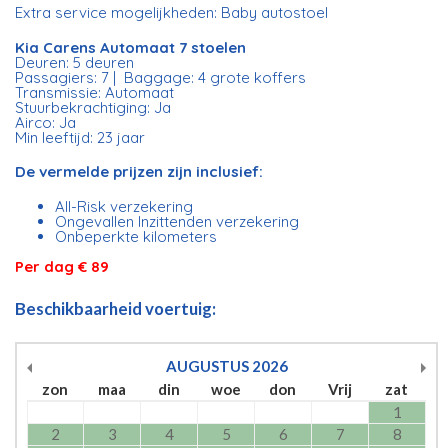
Extra service mogelijkheden: Baby autostoel
Kia Carens Automaat 7 stoelen
Deuren: 5 deuren
Passagiers: 7 | Baggage: 4 grote koffers
Transmissie: Automaat
Stuurbekrachtiging: Ja
Airco: Ja
Min leeftijd: 23 jaar
De vermelde prijzen zijn inclusief:
All-Risk verzekering
Ongevallen Inzittenden verzekering
Onbeperkte kilometers
Per dag € 89
Beschikbaarheid voertuig:
AUGUSTUS
2026
zon
maa
din
woe
don
Vrij
zat
1
2
3
4
5
6
7
8