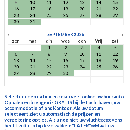
9
10
11
12
13
14
15
16
17
18
19
20
21
22
23
24
25
26
27
28
29
30
31
SEPTEMBER
2026
zon
maa
din
woe
don
Vrij
zat
1
2
3
4
5
6
7
8
9
10
11
12
13
14
15
16
17
18
19
20
21
22
23
24
25
26
27
28
29
30
Selecteer een datum en reserveer online uw huurauto.
Ophalen en brengen is GRATIS bij de Luchthaven, uw
accommodatie of ons Kantoor. Als uw datum
selecteert ziet u automatisch de prijzen en
verzekering opties. Als u nog niet uw vluchtgegevens
heeft vult u in bij deze vakken: "LATER"⇒Maak uw