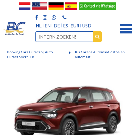
NL
EN
DE
ES
EUR
USD
Booking Cars Curacao | Auto
Kia Carens Automaat 7 stoelen
Curacao verhuur
automaat