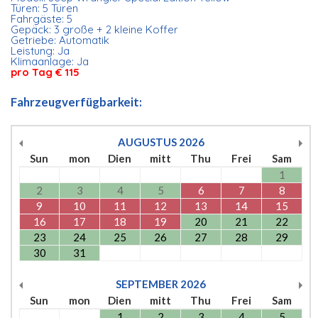
Türen: 5 Türen
Fahrgäste: 5
Gepäck: 3 große + 2 kleine Koffer
Getriebe: Automatik
Leistung: Ja
Klimaanlage: Ja
pro Tag € 115
Fahrzeugverfügbarkeit:
AUGUSTUS
2026
Sun
mon
Dien
mitt
Thu
Frei
Sam
1
2
3
4
5
6
7
8
9
10
11
12
13
14
15
16
17
18
19
20
21
22
23
24
25
26
27
28
29
30
31
SEPTEMBER
2026
Sun
mon
Dien
mitt
Thu
Frei
Sam
1
2
3
4
5