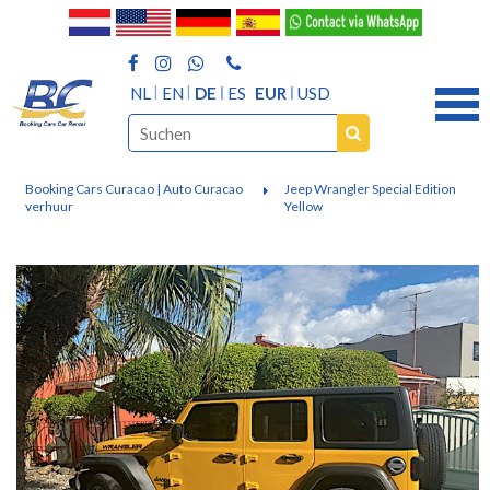
NL
EN
DE
ES
EUR
USD
Booking Cars Curacao | Auto Curacao
Jeep Wrangler Special Edition
verhuur
Yellow