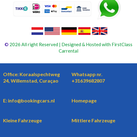
©
2026 All right Reserved | Designed & Hosted with FirstClass
Carrental
Office: Koraalspechtweg
Whatsapp nr.
24, Willemstad, Curaçao
+31639682807
E: info@bookingcars.nl
Homepage
Kleine Fahrzeuge
Mittlere Fahrzeuge