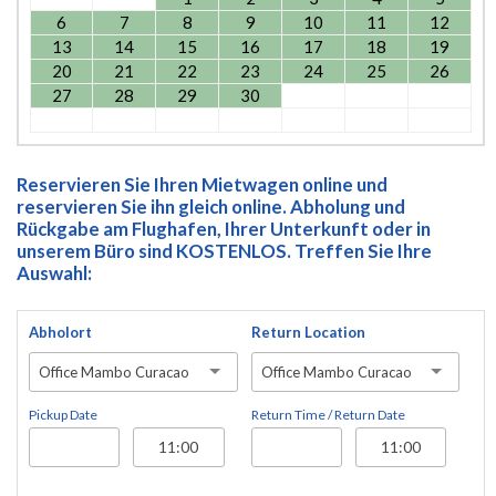
6
7
8
9
10
11
12
13
14
15
16
17
18
19
20
21
22
23
24
25
26
27
28
29
30
Reservieren Sie Ihren Mietwagen online und
reservieren Sie ihn gleich online. Abholung und
Rückgabe am Flughafen, Ihrer Unterkunft oder in
unserem Büro sind KOSTENLOS. Treffen Sie Ihre
Auswahl:
Abholort
Return Location
Office Mambo Curacao
Office Mambo Curacao
Pickup Date
Return Time / Return Date