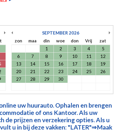
SEPTEMBER
2026
t
zon
maa
din
woe
don
Vrij
zat
1
2
3
4
5
6
7
8
9
10
11
12
5
13
14
15
16
17
18
19
2
20
21
22
23
24
25
26
9
27
28
29
30
 online uw huurauto. Ophalen en brengen
ccommodatie of ons Kantoor. Als uw
 de prijzen en verzekering opties. Als u
vult u in bij deze vakken: "LATER"⇒Maak