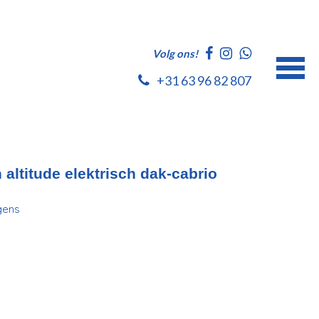
Volg ons!
+31 63 96 82 807
altitude elektrisch dak-cabrio
gens