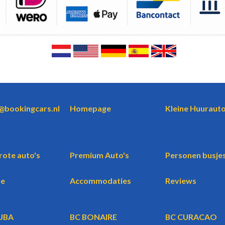
o@bookingcars.nl
Homepage
Kleine Huurauto
rote auto's
Premium Auto's
Personen busje
te
Accommodaties
Reviews
UBA
BC BONAIRE
BC CURACAO