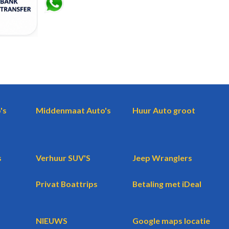
's
Middenmaat Auto's
Huur Auto groot
s
Verhuur SUV'S
Jeep Wranglers
Privat Boattrips
Betaling met iDeal
NIEUWS
Google maps locatie