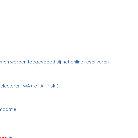
unnen worden toegevoegd bij het online reserveren.
electeren: WA+ of All Risk )
modatie
lers
►