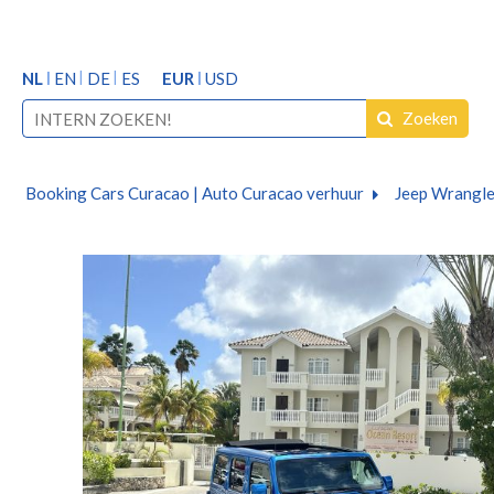
NL
EN
DE
ES
EUR
USD
Zoeken
Booking Cars Curacao | Auto Curacao verhuur
Jeep Wrangler