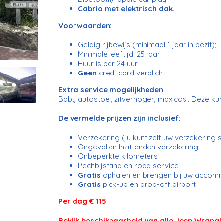
Cabrio met elektrisch dak.
Voorwaarden:
Geldig rijbewijs (minimaal 1 jaar in bezit);
Minimale leeftijd: 25 jaar.
Huur is per 24 uur
Geen
creditcard verplicht
Extra service mogelijkheden
Baby autostoel, zitverhoger, maxicosi. Deze k
De vermelde prijzen zijn inclusief:
Verzekering ( u kunt zelf uw verzekering s
Ongevallen Inzittenden verzekering
Onbeperkte kilometers
Pechbijstand en road service
Gratis
ophalen en brengen bij uw accom
Gratis
pick-up en drop-off airport
Per dag € 115
Bekijk beschikbaarheid van alle Jeep Wrang