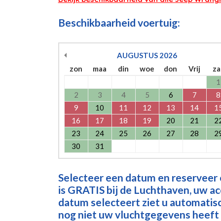
Beschikbaarheid voertuig:
AUGUSTUS
2026
zon
maa
din
woe
don
Vrij
za
1
2
3
4
5
6
7
8
9
10
11
12
13
14
1
16
17
18
19
20
21
2
23
24
25
26
27
28
2
30
31
Selecteer een datum en reserveer
is GRATIS bij de Luchthaven, uw a
datum selecteert ziet u automatisch
nog niet uw vluchtgegevens heeft 