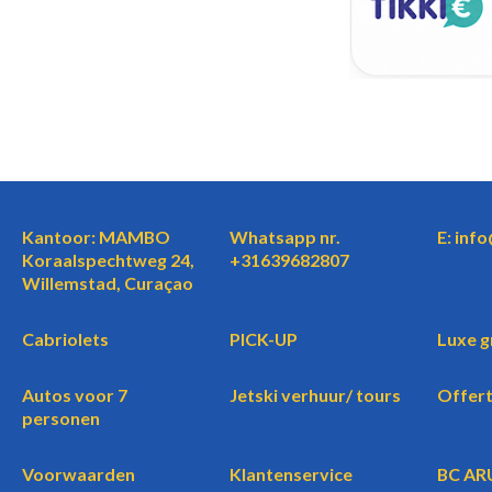
Kantoor: MAMBO
Whatsapp nr.
E: inf
Koraalspechtweg 24,
+31639682807
Willemstad, Curaçao
Cabriolets
PICK-UP
Luxe g
Autos voor 7
Jetski verhuur/ tours
Offer
personen
Voorwaarden
Klantenservice
BC AR