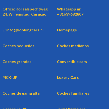
Office: Koraalspechtweg
Whatsapp nr.
24, Willemstad, Curaçao
+31639682807
E: info@bookingcars.nl
Homepage
Coches pequeños
Coches medianos
Coches grandes
Convertible cars
PICK-UP
Luxery Cars
Coches de gama alta
Coches familiares
Coches SUV'S
Jeep Wranglers