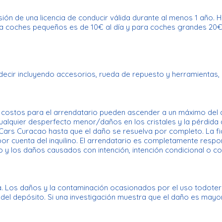
ión de una licencia de conducir válida durante al menos 1 año. 
ra coches pequeños es de 10€ al día y para coches grandes 20€ a
ecir incluyendo accesorios, rueda de repuesto y herramientas, l
s costos para el arrendatario pueden ascender a un máximo del
ualquier desperfecto menor/daños en los cristales y la pérdida 
Cars Curacao hasta que el daño se resuelva por completo. La fi
 por cuenta del inquilino. El arrendatario es completamente resp
y los daños causados ​​con intención, intención condicional o co
a. Los daños y la contaminación ocasionados por el uso todote
d del depósito. Si una investigación muestra que el daño es may