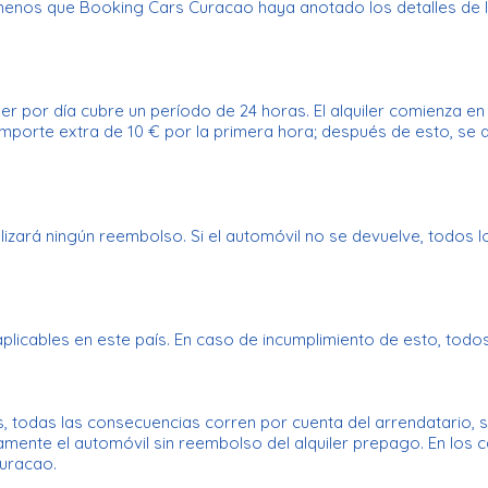
menos que Booking Cars Curacao haya anotado los detalles de la
iler por día cubre un período de 24 horas. El alquiler comienza 
mporte extra de 10 € por la primera hora; después de esto, se ap
lizará ningún reembolso. Si el automóvil no se devuelve, todos 
icables en este país. En caso de incumplimiento de esto, todos 
s, todas las consecuencias corren por cuenta del arrendatario, s
ente el automóvil sin reembolso del alquiler prepago. En los 
Curacao.