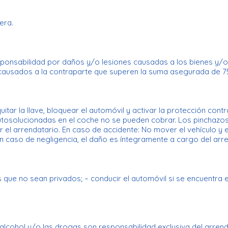
era.
ponsabilidad por daños y/o lesiones causadas a los bienes y/o
 causados ​​a la contraparte que superen la suma asegurada de 7
quitar la llave, bloquear el automóvil y activar la protección c
tosolucionadas en el coche no se pueden cobrar. Los pinchazos 
 el arrendatario. En caso de accidente: No mover el vehículo y 
 caso de negligencia, el daño es íntegramente a cargo del arren
es que no sean privados; – conducir el automóvil si se encuentra 
lcohol y/o las drogas son responsabilidad exclusiva del arrend