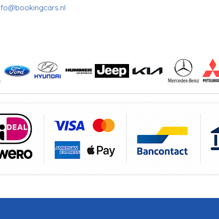
info@bookingcars.nl