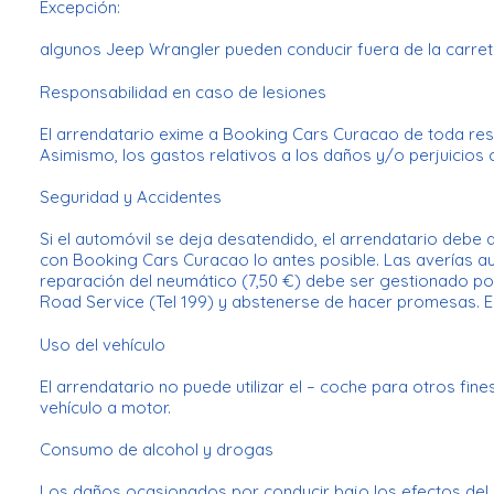
Excepción:
algunos Jeep Wrangler pueden conducir fuera de la carret
Responsabilidad en caso de lesiones
El arrendatario exime a Booking Cars Curacao de toda res
Asimismo, los gastos relativos a los daños y/o perjuicios
Seguridad y Accidentes
Si el automóvil se deja desatendido, el arrendatario debe 
con Booking Cars Curacao lo antes posible. Las averías au
reparación del neumático (7,50 €) debe ser gestionado por
Road Service (Tel 199) y abstenerse de hacer promesas. En
Uso del vehículo
El arrendatario no puede utilizar el – coche para otros fin
vehículo a motor.
Consumo de alcohol y drogas
Los daños ocasionados por conducir bajo los efectos del a