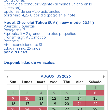
Condiciones:
Licencia de conducir vigente (al menos un año en la
sucesión);
opciones de servicio adicionales
para Niño: 4,25 € por día (pago en el hotel)
Model: Chevrolet Tahoe SUV ( nieuw model 2024 )
Puertas: 5 puertas
Pasajeros: 7
Equipaje: 3 + 2 grandes maletas pequeñas
Transmisión: Automático
Potencia: Sí
Aire acondicionado: Sí
Edad mínima: 25 años
por día € 149
Disponibilidad de vehículos:
AUGUSTUS
2026
Sun
Lunes
mart
wed
Thu
Vier
Sábado
1
2
3
4
5
6
7
8
9
10
11
12
13
14
15
16
17
18
19
20
21
22
23
24
25
26
27
28
29