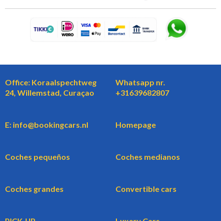
Office: Koraalspechtweg
Whatsapp nr.
24, Willemstad, Curaçao
+31639682807
E: info@bookingcars.nl
Homepage
Coches pequeños
Coches medianos
Coches grandes
Convertible cars
PICK-UP
Luxery Cars