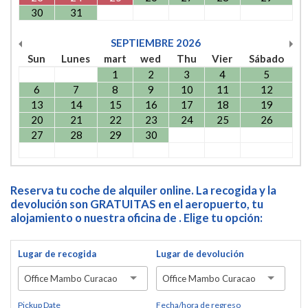
30
31
SEPTIEMBRE
2026
Sun
Lunes
mart
wed
Thu
Vier
Sábado
1
2
3
4
5
6
7
8
9
10
11
12
13
14
15
16
17
18
19
20
21
22
23
24
25
26
27
28
29
30
Reserva tu coche de alquiler online. La recogida y la
devolución son GRATUITAS en el aeropuerto, tu
alojamiento o nuestra oficina de . Elige tu opción:
Lugar de recogida
Lugar de devolución
Office Mambo Curacao
Office Mambo Curacao
Pickup Date
Fecha/hora de regreso