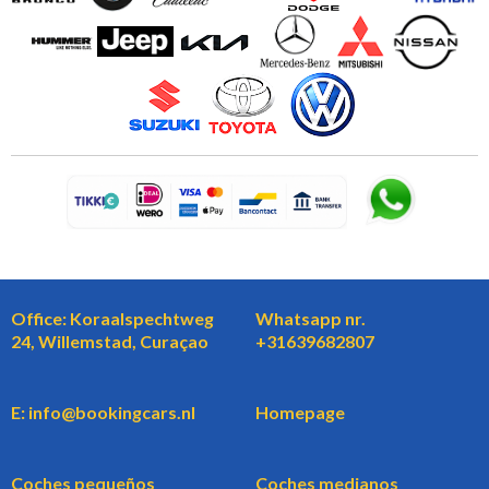
Office: Koraalspechtweg
Whatsapp nr.
24, Willemstad, Curaçao
+31639682807
E: info@bookingcars.nl
Homepage
Coches pequeños
Coches medianos