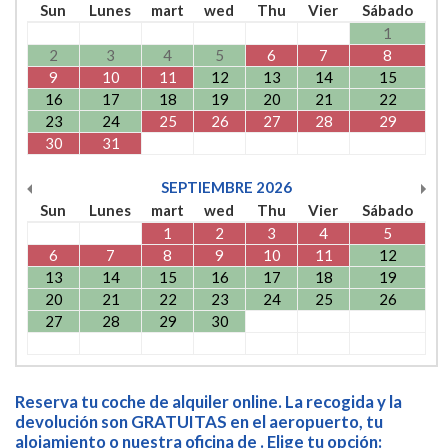
Sun
Lunes
mart
wed
Thu
Vier
Sábado
1
2
3
4
5
6
7
8
9
10
11
12
13
14
15
16
17
18
19
20
21
22
23
24
25
26
27
28
29
30
31
SEPTIEMBRE
2026
Sun
Lunes
mart
wed
Thu
Vier
Sábado
1
2
3
4
5
6
7
8
9
10
11
12
13
14
15
16
17
18
19
20
21
22
23
24
25
26
27
28
29
30
Reserva tu coche de alquiler online. La recogida y la
devolución son GRATUITAS en el aeropuerto, tu
alojamiento o nuestra oficina de . Elige tu opción: