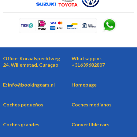
Office: Koraalspechtweg
Whatsapp nr.
24, Willemstad, Curaçao
+31639682807
E: info@bookingcars.nl
Homepage
Coches pequeños
Coches medianos
Coches grandes
Convertible cars