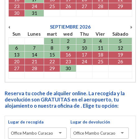
23
24
25
26
27
28
29
30
31
SEPTIEMBRE
2026
Sun
Lunes
mart
wed
Thu
Vier
Sábado
1
2
3
4
5
6
7
8
9
10
11
12
13
14
15
16
17
18
19
20
21
22
23
24
25
26
27
28
29
30
Reserva tu coche de alquiler online. La recogida y la
devolución son GRATUITAS en el aeropuerto, tu
alojamiento o nuestra oficina de . Elige tu opción:
Lugar de recogida
Lugar de devolución
Office Mambo Curacao
Office Mambo Curacao