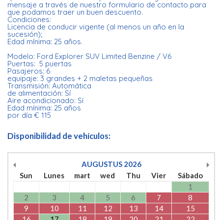
mensaje a través de nuestro formulario de contacto para
que podamos traer un buen descuento.
Condiciones:
Licencia de conducir vigente (al menos un año en la
sucesión);
Edad mínima: 25 años.
Modelo: Ford Explorer SUV Limited Benzine / V6
Puertas: 5 puertas
Pasajeros: 6
equipaje: 3 grandes + 2 maletas pequeñas
Transmisión: Automática
de alimentación: Sí
Aire acondicionado: Sí
Edad mínima: 25 años
por día € 115
Disponibilidad de vehículos:
AUGUSTUS
2026
Sun
Lunes
mart
wed
Thu
Vier
Sábado
1
2
3
4
5
6
7
8
9
10
11
12
13
14
15
16
17
18
19
20
21
22