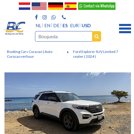
NL
EN
DE
ES
EUR
USD
Booking Cars Curacao | Auto
Ford Explorer SUV Limited 7
Curacao verhuur
seater ( 2024 )