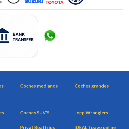
os
Coches medianos
Coches grandes
es
Coches SUV'S
Jeep Wranglers
Privat Boattrips
iDEAL | pago online