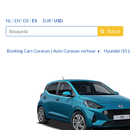
NL
EN
DE
ES
EUR
USD
Buscar
Booking Cars Curacao | Auto Curacao verhuur
Hyundai i10 (