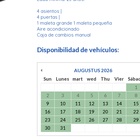
4 asientos |
4 puertas |
1 maleta grande 1 maleta pequeña
Aire acondicionado
Caja de cambios manual
Disponibilidad de vehículos:
AUGUSTUS
2026
Sun
Lunes
mart
wed
Thu
Vier
Sába
1
2
3
4
5
6
7
8
9
10
11
12
13
14
15
16
17
18
19
20
21
22
23
24
25
26
27
28
29
30
31