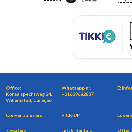
Office:
Whatsapp nr.
E: inf
Koraalspechtweg 24,
+31639682807
Willemstad, Curaçao
Convertible cars
PICK-UP
Luxery
7 Seaters
Jetski Rentals
Offer