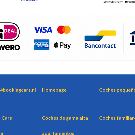
o@bookingcars.nl
Homepage
Coches pequeñ
 Cars
Coches de gama alta
Coches familiar
te
apartamentos