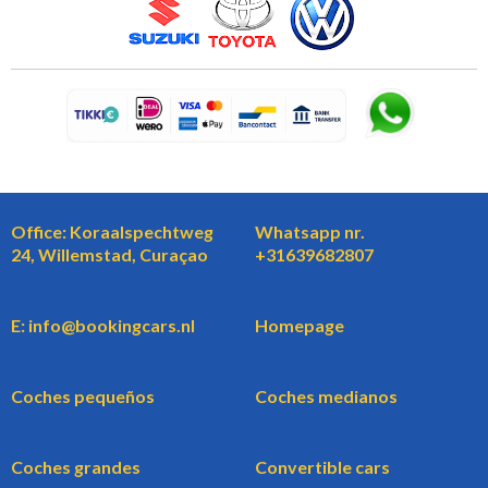
Office: Koraalspechtweg
Whatsapp nr.
24, Willemstad, Curaçao
+31639682807
E: info@bookingcars.nl
Homepage
Coches pequeños
Coches medianos
Coches grandes
Convertible cars