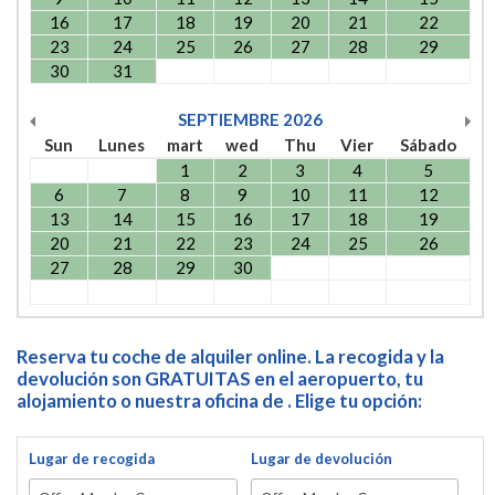
16
17
18
19
20
21
22
23
24
25
26
27
28
29
30
31
SEPTIEMBRE
2026
Sun
Lunes
mart
wed
Thu
Vier
Sábado
1
2
3
4
5
6
7
8
9
10
11
12
13
14
15
16
17
18
19
20
21
22
23
24
25
26
27
28
29
30
Reserva tu coche de alquiler online. La recogida y la
devolución son GRATUITAS en el aeropuerto, tu
alojamiento o nuestra oficina de . Elige tu opción:
Lugar de recogida
Lugar de devolución