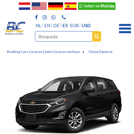
NL
EN
DE
ES
EUR
USD
Booking Cars Curacao | Auto Curacao verhuur
Chevy Equinox