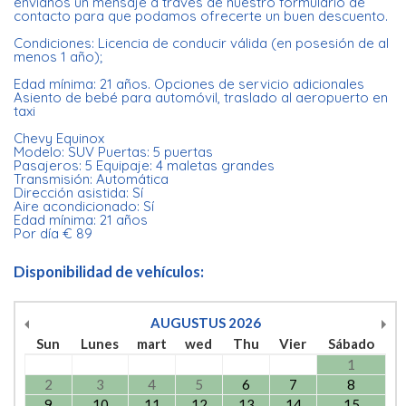
envíanos un mensaje a través de nuestro formulario de
contacto para que podamos ofrecerte un buen descuento.
Condiciones: Licencia de conducir válida (en posesión de al
menos 1 año);
Edad mínima: 21 años. Opciones de servicio adicionales
Asiento de bebé para automóvil, traslado al aeropuerto en
taxi
Chevy Equinox
Modelo: SUV Puertas: 5 puertas
Pasajeros: 5 Equipaje: 4 maletas grandes
Transmisión: Automática
Dirección asistida: Sí
Aire acondicionado: Sí
Edad mínima: 21 años
Por día € 89
Disponibilidad de vehículos:
AUGUSTUS
2026
Sun
Lunes
mart
wed
Thu
Vier
Sábado
1
2
3
4
5
6
7
8
9
10
11
12
13
14
15