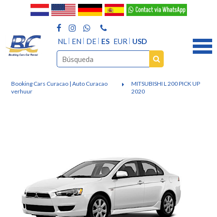
NL
EN
DE
ES
EUR
USD
Booking Cars Curacao | Auto Curacao
MITSUBISHI L 200 PICK UP
verhuur
2020