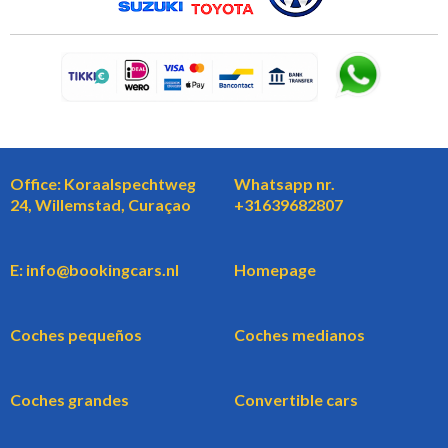
Office: Koraalspechtweg
Whatsapp nr.
24, Willemstad, Curaçao
+31639682807
E: info@bookingcars.nl
Homepage
Coches pequeños
Coches medianos
Coches grandes
Convertible cars