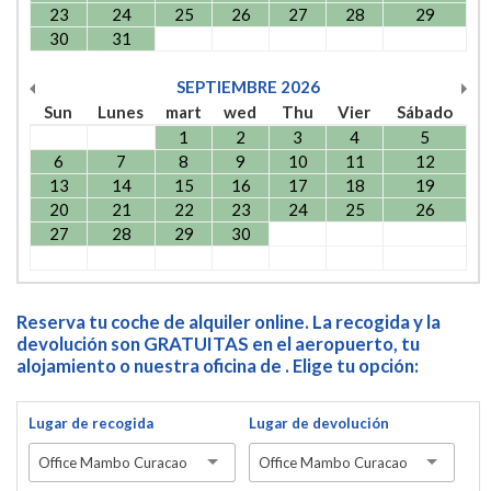
23
24
25
26
27
28
29
30
31
SEPTIEMBRE
2026
Sun
Lunes
mart
wed
Thu
Vier
Sábado
1
2
3
4
5
6
7
8
9
10
11
12
13
14
15
16
17
18
19
20
21
22
23
24
25
26
27
28
29
30
Reserva tu coche de alquiler online. La recogida y la
devolución son GRATUITAS en el aeropuerto, tu
alojamiento o nuestra oficina de . Elige tu opción:
Lugar de recogida
Lugar de devolución
Office Mambo Curacao
Office Mambo Curacao