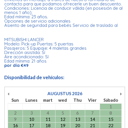
contacto para que podamos ofrecerle un buen descuento.
Condiciones: Licencia de conducir válida (en posesión de al
menos 1 año);
Edad mínima: 23 años.
Opciones de servicio adicionales
Asiento de seguridad para bebés Servicio de traslado al
MITSUBISHI LANCER
Modelo: Pick-up Puertas: 5 puertas
Pasajeros: 5 Equipaje: 4 maletas grandes
Dirección asistida: Sí
Aire acondicionado: Sí
Edad mínima: 21 años
por día €49
Disponibilidad de vehículos:
AUGUSTUS
2026
Sun
Lunes
mart
wed
Thu
Vier
Sábado
1
2
3
4
5
6
7
8
9
10
11
12
13
14
15
16
17
18
19
20
21
22