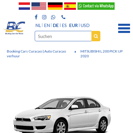
NL
EN
DE
ES
EUR
USD
Booking Cars Curacao | Auto Curacao
MITSUBISHI L 200 PICK UP
verhuur
2020