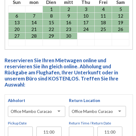
Sun
mon
Dien
mitt
Thu
Frei
Sam
1
2
3
4
5
6
7
8
9
10
11
12
13
14
15
16
17
18
19
20
21
22
23
24
25
26
27
28
29
30
Reservieren Sie Ihren Mietwagen online und
reservieren Sie ihn gleich online. Abholung und
Rückgabe am Flughafen, Ihrer Unterkunft oder in
unserem Büro sind KOSTENLOS. Treffen Sie Ihre
Auswahl:
Abholort
Return Location
Office Mambo Curacao
Office Mambo Curacao
Pickup Date
Return Time / Return Date