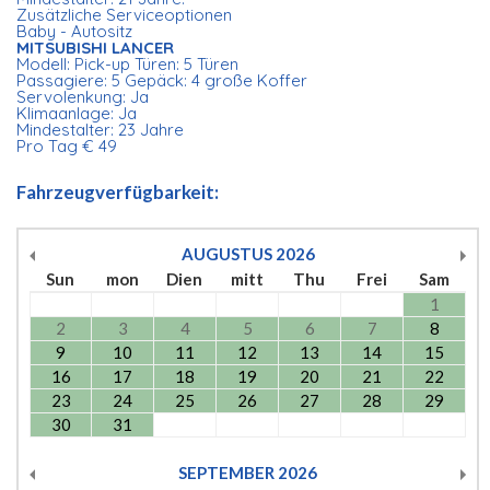
Zusätzliche Serviceoptionen
Baby - Autositz
MITSUBISHI LANCER
Modell: Pick-up Türen: 5 Türen
Passagiere: 5 Gepäck: 4 große Koffer
Servolenkung: Ja
Klimaanlage: Ja
Mindestalter: 23 Jahre
Pro Tag € 49
Fahrzeugverfügbarkeit:
AUGUSTUS
2026
Sun
mon
Dien
mitt
Thu
Frei
Sam
1
2
3
4
5
6
7
8
9
10
11
12
13
14
15
16
17
18
19
20
21
22
23
24
25
26
27
28
29
30
31
SEPTEMBER
2026