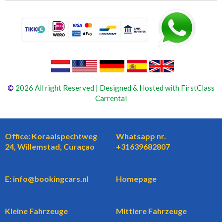
©
2026 All right Reserved | Designed & Hosted with FirstClass
Carrental
Office: Koraalspechtweg
Whatsapp nr.
24, Willemstad, Curaçao
+31639682807
E: info@bookingcars.nl
Homepage
Kleine Fahrzeuge
Mittlere Fahrzeuge