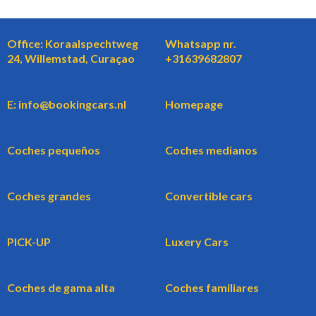
Office: Koraalspechtweg
Whatsapp nr.
24, Willemstad, Curaçao
+31639682807
E: info@bookingcars.nl
Homepage
Coches pequeños
Coches medianos
Coches grandes
Convertible cars
PICK-UP
Luxery Cars
Coches de gama alta
Coches familiares