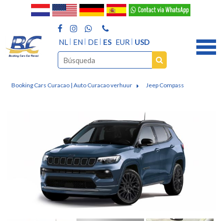
NL
EN
DE
ES
EUR
USD
Booking Cars Curacao | Auto Curacao verhuur
Jeep Compass