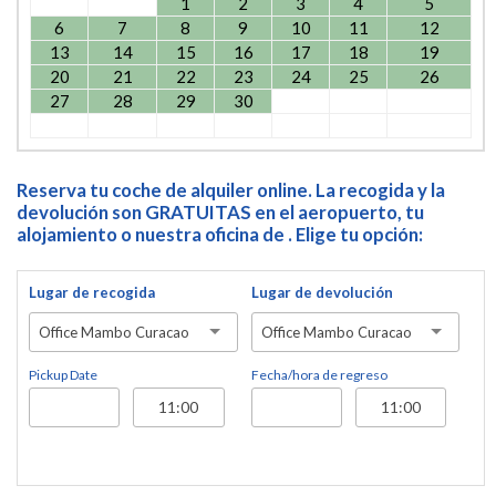
1
2
3
4
5
6
7
8
9
10
11
12
13
14
15
16
17
18
19
20
21
22
23
24
25
26
27
28
29
30
Reserva tu coche de alquiler online. La recogida y la
devolución son GRATUITAS en el aeropuerto, tu
alojamiento o nuestra oficina de . Elige tu opción:
Lugar de recogida
Lugar de devolución
Office Mambo Curacao
Office Mambo Curacao
Pickup Date
Fecha/hora de regreso