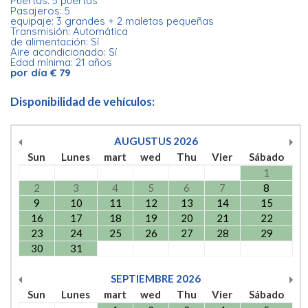
Puertas: 5 puertas
Pasajeros: 5
equipaje: 3 grandes + 2 maletas pequeñas
Transmisión: Automática
de alimentación: Sí
Aire acondicionado: Sí
Edad mínima: 21 años
por día € 79
Disponibilidad de vehículos:
AUGUSTUS
2026
Sun
Lunes
mart
wed
Thu
Vier
Sábado
1
2
3
4
5
6
7
8
9
10
11
12
13
14
15
16
17
18
19
20
21
22
23
24
25
26
27
28
29
30
31
SEPTIEMBRE
2026
Sun
Lunes
mart
wed
Thu
Vier
Sábado