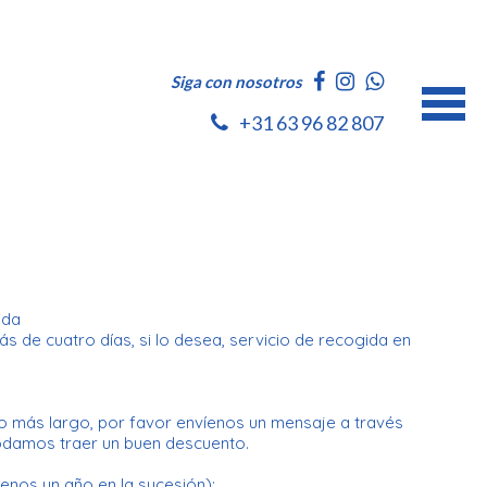
Siga con nosotros
+31 63 96 82 807
gida
s de cuatro días, si lo desea, servicio de recogida en
o más largo, por favor envíenos un mensaje a través
odamos traer un buen descuento.
menos un año en la sucesión);