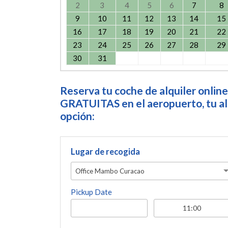
2
3
4
5
6
7
8
9
10
11
12
13
14
15
16
17
18
19
20
21
22
23
24
25
26
27
28
29
30
31
Reserva tu coche de alquiler online
GRATUITAS en el aeropuerto, tu alo
opción:
Lugar de recogida
Office Mambo Curacao
Pickup Date