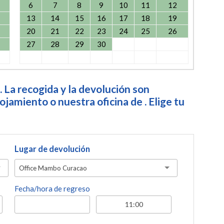
6
7
8
9
10
11
12
13
14
15
16
17
18
19
20
21
22
23
24
25
26
27
28
29
30
. La recogida y la devolución son
jamiento o nuestra oficina de . Elige tu
Lugar de devolución
Office Mambo Curacao
Fecha/hora de regreso