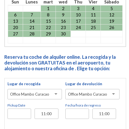
Sun
Lunes
mart
wed
Thu
Vier
Sábado
1
2
3
4
5
6
7
8
9
10
11
12
13
14
15
16
17
18
19
20
21
22
23
24
25
26
27
28
29
30
Reserva tu coche de alquiler online. La recogida y la
devolución son GRATUITAS en el aeropuerto, tu
alojamiento o nuestra oficina de . Elige tu opción:
Lugar de recogida
Lugar de devolución
Office Mambo Curacao
Office Mambo Curacao
Pickup Date
Fecha/hora de regreso