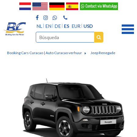
NL
EN
DE
ES
EUR
USD
Booking Cars Curacao | Auto Curacao verhuur
Jeep Renegade