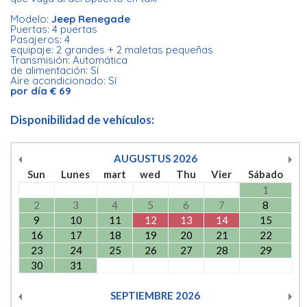
Modelo:
Jeep Renegade
Puertas: 4 puertas
Pasajeros: 4
equipaje: 2 grandes + 2 maletas pequeñas
Transmisión: Automática
de alimentación: Sí
Aire acondicionado: Sí
por día € 69
Disponibilidad de vehículos:
AUGUSTUS
2026
Sun
Lunes
mart
wed
Thu
Vier
Sábado
1
2
3
4
5
6
7
8
9
10
11
12
13
14
15
16
17
18
19
20
21
22
23
24
25
26
27
28
29
30
31
SEPTIEMBRE
2026