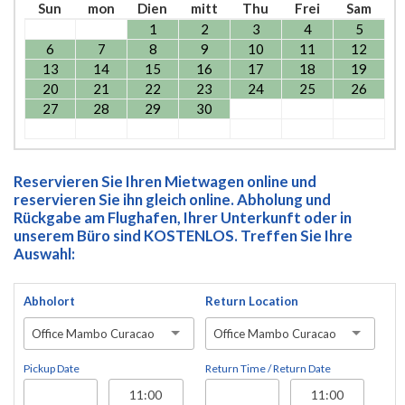
Sun
mon
Dien
mitt
Thu
Frei
Sam
1
2
3
4
5
6
7
8
9
10
11
12
13
14
15
16
17
18
19
20
21
22
23
24
25
26
27
28
29
30
Reservieren Sie Ihren Mietwagen online und
reservieren Sie ihn gleich online. Abholung und
Rückgabe am Flughafen, Ihrer Unterkunft oder in
unserem Büro sind KOSTENLOS. Treffen Sie Ihre
Auswahl:
Abholort
Return Location
Office Mambo Curacao
Office Mambo Curacao
Pickup Date
Return Time / Return Date