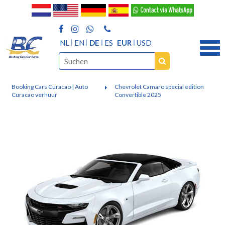
NL
EN
DE
ES
EUR
USD
Booking Cars Curacao | Auto
Chevrolet Camaro special edition
Curacao verhuur
Convertible 2025