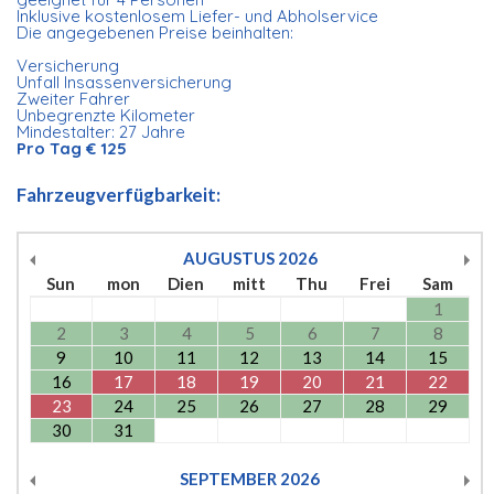
Inklusive kostenlosem Liefer- und Abholservice
Die angegebenen Preise beinhalten:
Versicherung
Unfall Insassenversicherung
Zweiter Fahrer
Unbegrenzte Kilometer
Mindestalter: 27 Jahre
Pro Tag € 125
Fahrzeugverfügbarkeit:
AUGUSTUS
2026
Sun
mon
Dien
mitt
Thu
Frei
Sam
1
2
3
4
5
6
7
8
9
10
11
12
13
14
15
16
17
18
19
20
21
22
23
24
25
26
27
28
29
30
31
SEPTEMBER
2026