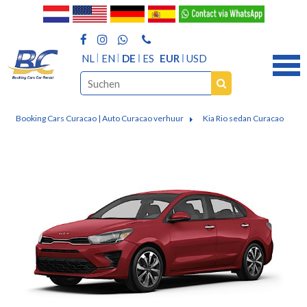
NL
EN
DE
ES
EUR
USD
Booking Cars Curacao | Auto Curacao verhuur
Kia Rio sedan Curacao