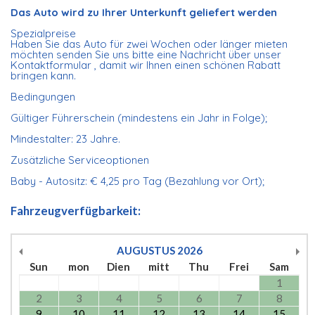
Das Auto wird zu Ihrer Unterkunft geliefert werden
Spezialpreise
Haben Sie das Auto für zwei Wochen oder länger mieten
möchten senden Sie uns bitte eine Nachricht über unser
Kontaktformular , damit wir Ihnen einen schönen Rabatt
bringen kann.
Bedingungen
Gültiger Führerschein (mindestens ein Jahr in Folge);
Mindestalter: 23 Jahre.
Zusätzliche Serviceoptionen
Baby - Autositz: € 4,25 pro Tag (Bezahlung vor Ort);
Fahrzeugverfügbarkeit:
AUGUSTUS
2026
Sun
mon
Dien
mitt
Thu
Frei
Sam
1
2
3
4
5
6
7
8
9
10
11
12
13
14
15