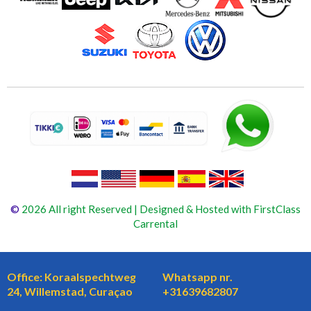
©
2026 All right Reserved | Designed & Hosted with FirstClass
Carrental
Office: Koraalspechtweg
Whatsapp nr.
24, Willemstad, Curaçao
+31639682807