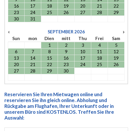
16
17
18
19
20
21
22
23
24
25
26
27
28
29
30
31
SEPTEMBER
2026
Sun
mon
Dien
mitt
Thu
Frei
Sam
1
2
3
4
5
6
7
8
9
10
11
12
13
14
15
16
17
18
19
20
21
22
23
24
25
26
27
28
29
30
Reservieren Sie Ihren Mietwagen online und
reservieren Sie ihn gleich online. Abholung und
Rückgabe am Flughafen, Ihrer Unterkunft oder in
unserem Büro sind KOSTENLOS. Treffen Sie Ihre
Auswahl: