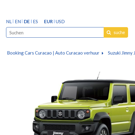
NL
EN
DE
ES
EUR
USD
suche
Booking Cars Curacao | Auto Curacao verhuur
Suzuki Jimny 