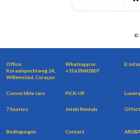
©
Office:
Whatsapp nr.
E: inf
Koraalspechtweg 24,
+31639682807
Willemstad, Curaçao
Convertible cars
PICK-UP
Luxery
7 Seaters
Jetski Rentals
Offer
Bedingungen
Contact
ARUB