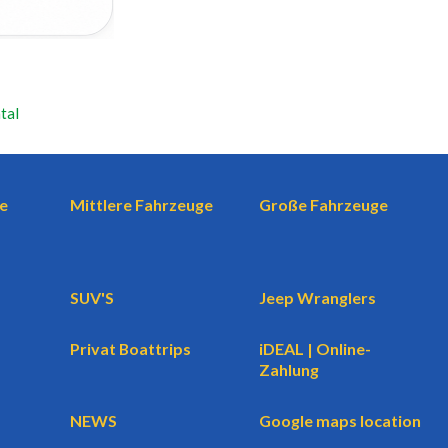
tal
e
Mittlere Fahrzeuge
Große Fahrzeuge
SUV'S
Jeep Wranglers
Privat Boattrips
iDEAL | Online-
Zahlung
NEWS
Google maps location