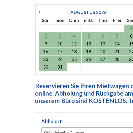
AUGUSTUS
2026
Sun
mon
Dien
mitt
Thu
Frei
Sa
1
2
3
4
5
6
7
8
9
10
11
12
13
14
1
16
17
18
19
20
21
2
23
24
25
26
27
28
2
30
31
Reservieren Sie Ihren Mietwagen on
online. Abholung und Rückgabe am 
unserem Büro sind KOSTENLOS. Tre
Abholort
Office Mambo Curacao