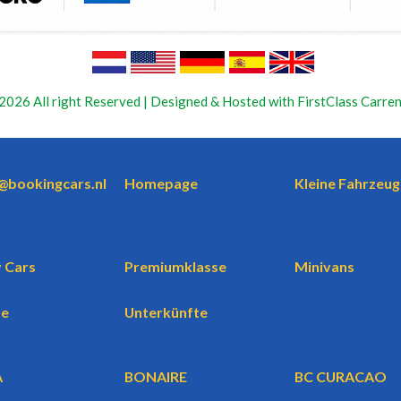
2026 All right Reserved | Designed & Hosted with FirstClass Carren
o@bookingcars.nl
Homepage
Kleine Fahrzeug
 Cars
Premiumklasse
Minivans
te
Unterkünfte
A
BONAIRE
BC CURACAO