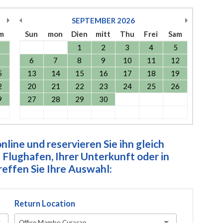
SEPTEMBER
2026
m
Sun
mon
Dien
mitt
Thu
Frei
Sam
1
2
3
4
5
6
7
8
9
10
11
12
5
13
14
15
16
17
18
19
2
20
21
22
23
24
25
26
9
27
28
29
30
line und reservieren Sie ihn gleich
Flughafen, Ihrer Unterkunft oder in
ffen Sie Ihre Auswahl:
Return Location
Office Mambo Curacao