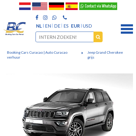
NL
EN
DE
ES
EUR
USD
Booking Cars Curacao | Auto Curacao
Jeep Grand Cherokee
verhuur
grijs