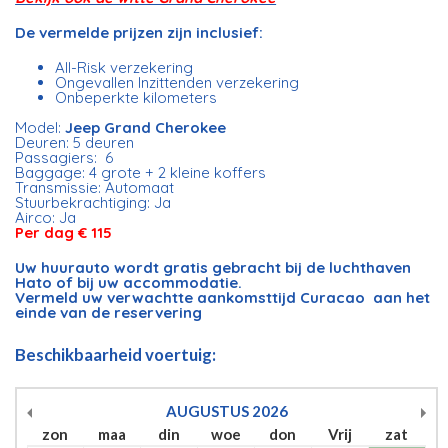
De vermelde prijzen zijn inclusief:
All-Risk verzekering
Ongevallen Inzittenden verzekering
Onbeperkte kilometers
Model:
Jeep Grand Cherokee
Deuren: 5 deuren
Passagiers: 6
Baggage: 4 grote + 2 kleine koffers
Transmissie: Automaat
Stuurbekrachtiging: Ja
Airco: Ja
Per dag € 115
Uw huurauto wordt gratis gebracht bij de luchthaven
Hato of bij uw accommodatie.
Vermeld uw verwachtte aankomsttijd Curacao aan het
einde van de reservering
Beschikbaarheid voertuig:
AUGUSTUS
2026
zon
maa
din
woe
don
Vrij
zat