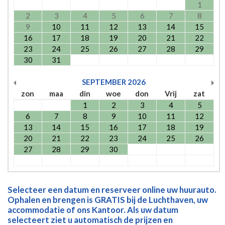
1
2
3
4
5
6
7
8
9
10
11
12
13
14
15
16
17
18
19
20
21
22
23
24
25
26
27
28
29
30
31
SEPTEMBER
2026
zon
maa
din
woe
don
Vrij
zat
1
2
3
4
5
6
7
8
9
10
11
12
13
14
15
16
17
18
19
20
21
22
23
24
25
26
27
28
29
30
Selecteer een datum en reserveer online uw huurauto.
Ophalen en brengen is GRATIS bij de Luchthaven, uw
accommodatie of ons Kantoor. Als uw datum
selecteert ziet u automatisch de prijzen en