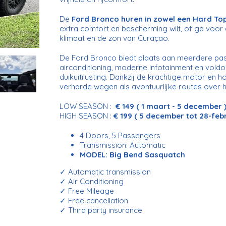
De
Ford Bronco huren in zowel een Hard Top 
extra comfort en bescherming wilt, of ga voor d
klimaat en de zon van Curaçao.
De Ford Bronco biedt plaats aan meerdere pass
airconditioning, moderne infotainment en vold
duikuitrusting. Dankzij de krachtige motor en h
verharde wegen als avontuurlijke routes over he
LOW SEASON :
€ 149 ( 1 maart - 5 december 
HIGH SEASON :
€ 199 ( 5 december tot 28-febr
4 Doors, 5 Passengers
Transmission: Automatic
MODEL: Big Bend Sasquatch
✓ Automatic transmission
✓ Air Conditioning
✓ Free Mileage
✓ Free cancellation
✓ Third party insurance