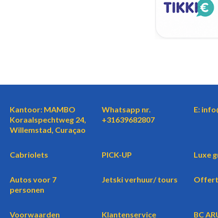
Kantoor: MAMBO
Whatsapp nr.
E: inf
Koraalspechtweg 24,
+31639682807
Willemstad, Curaçao
Cabriolets
PICK-UP
Luxe g
Autos voor 7
Jetski verhuur/ tours
Offer
personen
Voorwaarden
Klantenservice
BC AR