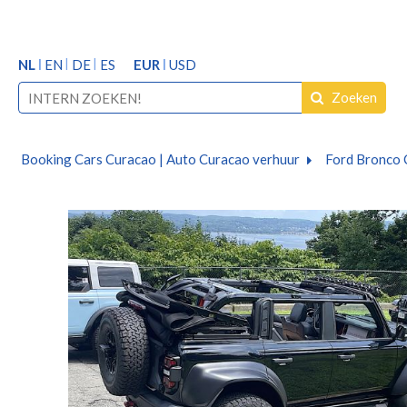
NL
EN
DE
ES
EUR
USD
Zoeken
Booking Cars Curacao | Auto Curacao verhuur
Ford Bronco C