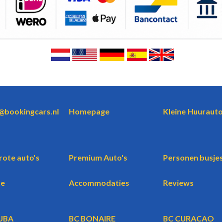
o@bookingcars.nl
Homepage
Kleine Huurauto
rote auto's
Premium Auto's
Personen busje
te
Accommodaties
Reviews
UBA
BC BONAIRE
BC CURACAO