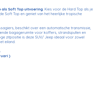
als Soft Top uitvoering
. Kies voor de Hard Top als je
e Soft Top en geniet van het heerlijke tropische
agiers, beschikt over een automatische transmissie,
oende bagageruimte voor koffers, strandspullen en
oge zitpositie is deze SUV/ Jeep ideaal voor zowel
t eiland.
)
uari )