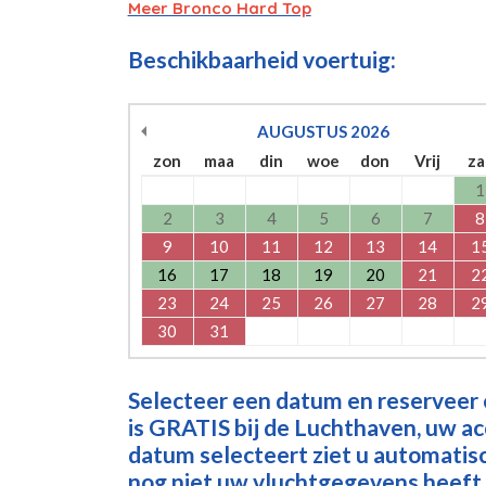
Meer Bronco Hard Top
Beschikbaarheid voertuig:
AUGUSTUS
2026
zon
maa
din
woe
don
Vrij
za
1
2
3
4
5
6
7
8
9
10
11
12
13
14
1
16
17
18
19
20
21
2
23
24
25
26
27
28
2
30
31
Selecteer een datum en reserveer
is GRATIS bij de Luchthaven, uw a
datum selecteert ziet u automatisch
nog niet uw vluchtgegevens heeft 