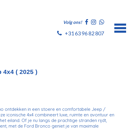
Volg ons!
+31 63 96 82 807
 4x4 ( 2025 )
ao ontdekken in een stoere en comfortabele Jeep /
ze iconische 4x4 combineert luxe, ruimte en avontuur en
et eiland. Of je nu langs de prachtige stranden rijdt,
ent, met de Ford Bronco geniet je van maximale