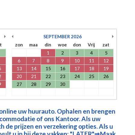
SEPTEMBER
2026
t
zon
maa
din
woe
don
Vrij
zat
1
2
3
4
5
6
7
8
9
10
11
12
5
13
14
15
16
17
18
19
2
20
21
22
23
24
25
26
9
27
28
29
30
 online uw huurauto. Ophalen en brengen
ccommodatie of ons Kantoor. Als uw
 de prijzen en verzekering opties. Als u
vult u in bij deze vakken: "LATER"⇒Maak