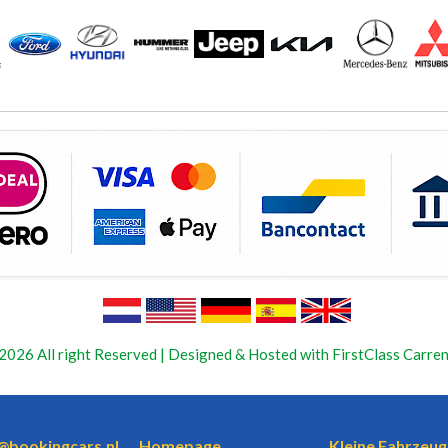
2026 All right Reserved | Designed & Hosted with FirstClass Carren
o@bookingcars.nl
Homepage
Kleine Fahrzeug