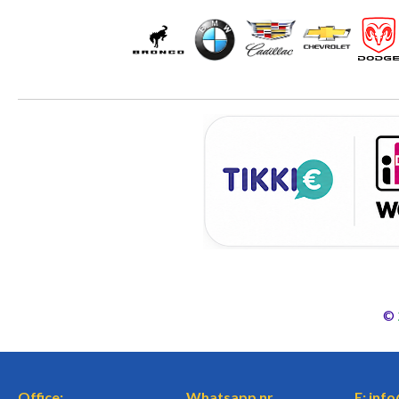
©
Office:
Whatsapp nr.
E: inf