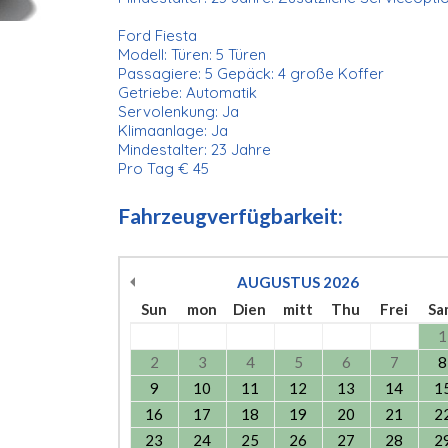
Ford Fiesta
Modell: Türen: 5 Türen
Passagiere: 5 Gepäck: 4 große Koffer
Getriebe: Automatik
Servolenkung: Ja
Klimaanlage: Ja
Mindestalter: 23 Jahre
Pro Tag € 45
Fahrzeugverfügbarkeit:
AUGUSTUS
2026
Sun
mon
Dien
mitt
Thu
Frei
Sa
1
2
3
4
5
6
7
8
9
10
11
12
13
14
1
16
17
18
19
20
21
2
23
24
25
26
27
28
2