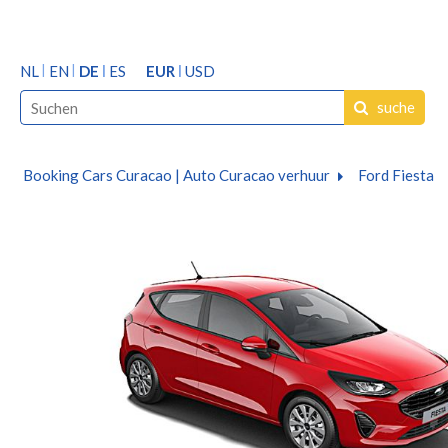
NL
EN
DE
ES
EUR
USD
suche
Booking Cars Curacao | Auto Curacao verhuur
Ford Fiesta