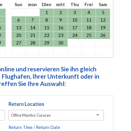
m
Sun
mon
Dien
mitt
Thu
Frei
Sam
1
2
3
4
5
6
7
8
9
10
11
12
5
13
14
15
16
17
18
19
2
20
21
22
23
24
25
26
9
27
28
29
30
line und reservieren Sie ihn gleich
Flughafen, Ihrer Unterkunft oder in
ffen Sie Ihre Auswahl:
Return Location
Office Mambo Curacao
Return Time / Return Date