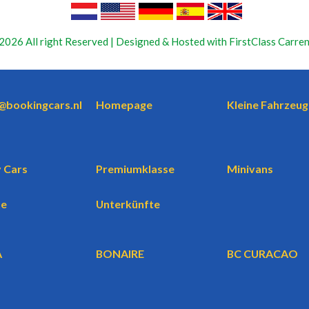
2026 All right Reserved | Designed & Hosted with FirstClass Carren
o@bookingcars.nl
Homepage
Kleine Fahrzeug
 Cars
Premiumklasse
Minivans
te
Unterkünfte
A
BONAIRE
BC CURACAO