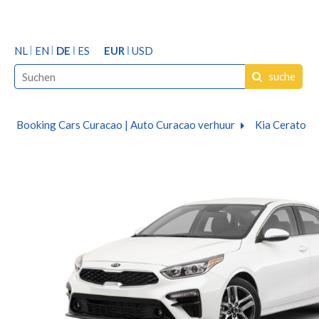
NL
EN
DE
ES
EUR
USD
suche
Booking Cars Curacao | Auto Curacao verhuur
Kia Cerato