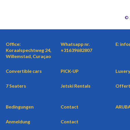
©
Office:
Whatsapp nr.
E: inf
Koraalspechtweg 24,
+31639682807
Willemstad, Curaçao
Convertible cars
PICK-UP
Luxery
7 Seaters
Jetski Rentals
Offer
Bedingungen
Contact
ARUB
Anmeldung
Contact