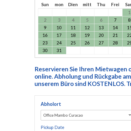
Sun
mon
Dien
mitt
Thu
Frei
Sa
1
2
3
4
5
6
7
8
9
10
11
12
13
14
1
16
17
18
19
20
21
2
23
24
25
26
27
28
2
30
31
Reservieren Sie Ihren Mietwagen on
online. Abholung und Rückgabe am 
unserem Büro sind KOSTENLOS. Tre
Abholort
Office Mambo Curacao
Pickup Date