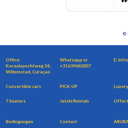
©
Office:
Whatsapp nr.
E: inf
Koraalspechtweg 24,
+31639682807
Willemstad, Curaçao
Convertible cars
PICK-UP
Luxery
7 Seaters
Jetski Rentals
Offer
Bedingungen
Contact
ARUB