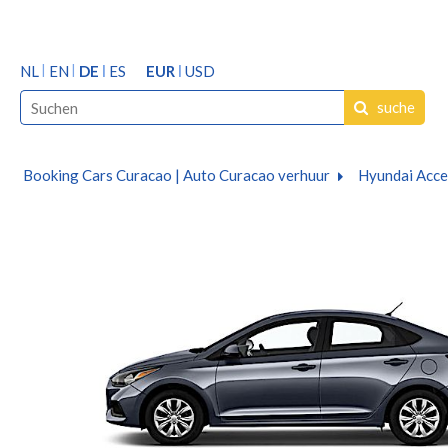
NL
EN
DE
ES
EUR
USD
suche
Booking Cars Curacao | Auto Curacao verhuur
Hyundai Acce