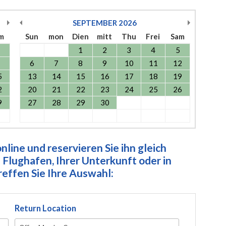
SEPTEMBER
2026
m
Sun
mon
Dien
mitt
Thu
Frei
Sam
1
2
3
4
5
6
7
8
9
10
11
12
5
13
14
15
16
17
18
19
2
20
21
22
23
24
25
26
9
27
28
29
30
line und reservieren Sie ihn gleich
Flughafen, Ihrer Unterkunft oder in
ffen Sie Ihre Auswahl:
Return Location