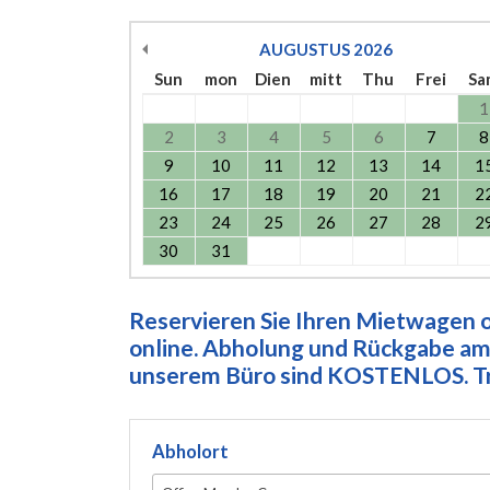
AUGUSTUS
2026
Sun
mon
Dien
mitt
Thu
Frei
Sa
1
2
3
4
5
6
7
8
9
10
11
12
13
14
1
16
17
18
19
20
21
2
23
24
25
26
27
28
2
30
31
Reservieren Sie Ihren Mietwagen on
online. Abholung und Rückgabe am 
unserem Büro sind KOSTENLOS. Tre
Abholort