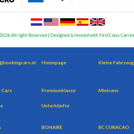
2026 All right Reserved | Designed & Hosted with FirstClass Carren
o@bookingcars.nl
Homepage
Kleine Fahrzeug
 Cars
Premiumklasse
Minivans
te
Unterkünfte
A
BONAIRE
BC CURACAO