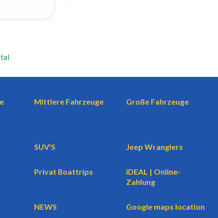
tal
e
Mittlere Fahrzeuge
Große Fahrzeuge
SUV'S
Jeep Wranglers
Privat Boattrips
iDEAL | Online-
Zahlung
NEWS
Google maps location